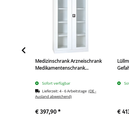
fschrank -
Medizinschrank Arzneischrank
Lüll
au
Medikamentenschrank
Gefah
Krankenhausschrank
Wann
transparent weiß XXXL 570157
Sofort verfügbar
So
Lieferzeit:
4 - 6 Arbeitstage
(DE -
Ausland abweichend)
€ 397,90
*
€ 41