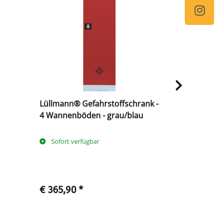
Lüllmann® Gefahrstoffschrank -
Lüllmann® 
4 Wannenböden - grau/blau
4 Wannenb
Sofort verfügbar
Sofort ve
€ 365,90
*
€ 365,90