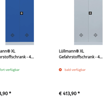
mann® XL
Lüllmann® XL
rstoffschrank - 4
Gefahrstoffschrank - 4
enböden - grau/blau
Wannenböden - grau
fort verfügbar
bald verfügbar
3,90
*
€ 413,90
*