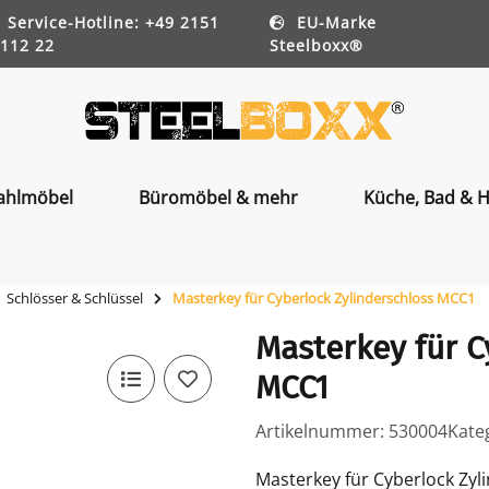
Service-Hotline: +49 2151
EU-Marke
112 22
Steelboxx®
ahlmöbel
Büromöbel & mehr
Küche, Bad & H
Schlösser & Schlüssel
Masterkey für Cyberlock Zylinderschloss MCC1
Masterkey für C
MCC1
Artikelnummer:
530004
Kate
Masterkey für Cyberlock Zyl