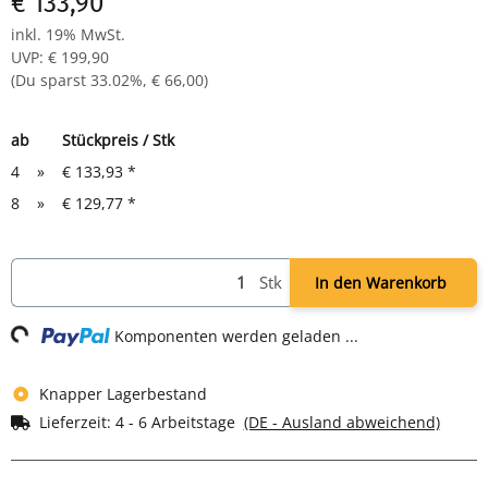
€ 133,90
inkl. 19% MwSt.
UVP
:
€ 199,90
(Du sparst
33.02%
,
€ 66,00
)
ab
Stückpreis / Stk
4
»
€ 133,93
*
8
»
€ 129,77
*
Stk
In den Warenkorb
ng...
Komponenten werden geladen ...
Knapper Lagerbestand
Lieferzeit:
4 - 6 Arbeitstage
(DE - Ausland abweichend)