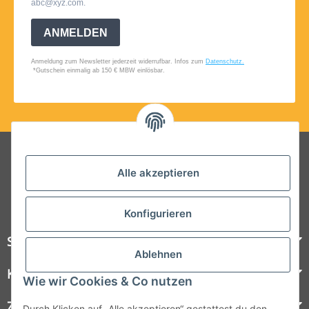
Folgt uns auf Social Media
Alle akzeptieren
Konfigurieren
Steelboxx
Ablehnen
Kundenservice
Wie wir Cookies & Co nutzen
Zahlungsmöglichkeiten
Durch Klicken auf „Alle akzeptieren“ gestattest du den