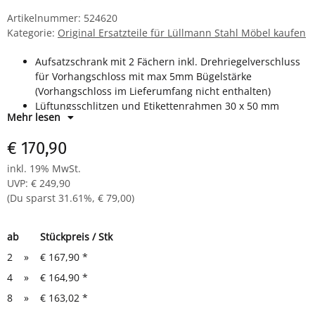
Artikelnummer:
524620
Kategorie:
Original Ersatzteile für Lüllmann Stahl Möbel kaufen
Aufsatzschrank mit 2 Fächern inkl. Drehriegelverschluss
für Vorhangschloss mit max 5mm Bügelstärke
(Vorhangschloss im Lieferumfang nicht enthalten)
Lüftungsschlitzen und Etikettenrahmen 30 x 50 mm
Mehr lesen
Maße: H 500 x B 600 x T 500 mm
komplett montiert und verschweißt-keine Montage
€ 170,90
notwendig
inkl. 19% MwSt.
UVP
:
€ 249,90
(Du sparst
31.61%
,
€ 79,00
)
ab
Stückpreis / Stk
2
»
€ 167,90
*
4
»
€ 164,90
*
8
»
€ 163,02
*