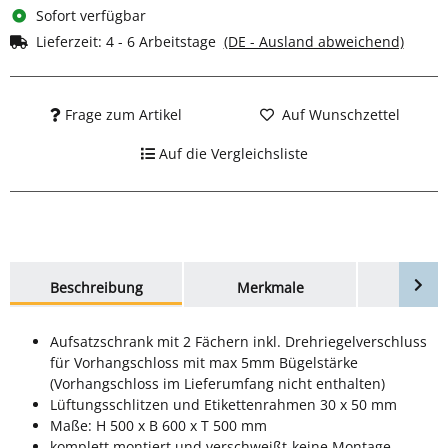
Sofort verfügbar
Lieferzeit:
4 - 6 Arbeitstage
(DE - Ausland abweichend)
Frage zum Artikel
Auf Wunschzettel
Auf die Vergleichsliste
weitere Registerkarten anzeigen
Beschreibung
Merkmale
Bewer
Aufsatzschrank mit 2 Fächern inkl. Drehriegelverschluss
für Vorhangschloss mit max 5mm Bügelstärke
(Vorhangschloss im Lieferumfang nicht enthalten)
Lüftungsschlitzen und Etikettenrahmen 30 x 50 mm
Maße: H 500 x B 600 x T 500 mm
komplett montiert und verschweißt-keine Montage