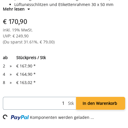
Lüftungsschlitzen und Etikettenrahmen 30 x 50 mm
Mehr lesen
Maße: H 500 x B 600 x T 500 mm
komplett montiert und verschweißt-keine Montage
€ 170,90
notwendig
inkl. 19% MwSt.
UVP
:
€ 249,90
(Du sparst
31.61%
,
€ 79,00
)
ab
Stückpreis / Stk
2
»
€ 167,90
*
4
»
€ 164,90
*
8
»
€ 163,02
*
Stk
Loading...
In den Warenkorb
Komponenten werden geladen ...