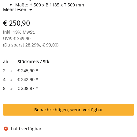
Maße: H 500 x B 1185 x T 500 mm
Mehr lesen
RAL 7035 lichtgrau
komplett montiert, keine Montage notwendig
€ 250,90
inkl. 19% MwSt.
UVP
:
€ 349,90
(Du sparst
28.29%
,
€ 99,00
)
ab
Stückpreis / Stk
2
»
€ 245,90
*
4
»
€ 242,90
*
8
»
€ 238,87
*
Benachrichtigen, wenn verfügbar
bald verfügbar