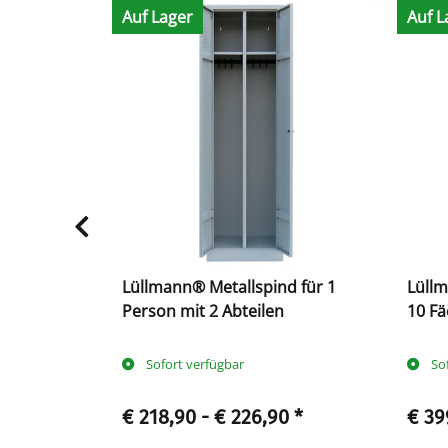
Auf Lager
Auf L
180x80
Lüllmann® Metallspind für 1
Lüll
Ordnerhöhen
Person mit 2 Abteilen
10 F
Sofort verfügbar
So
0
*
€ 218,90 -
€ 226,90
*
€ 39