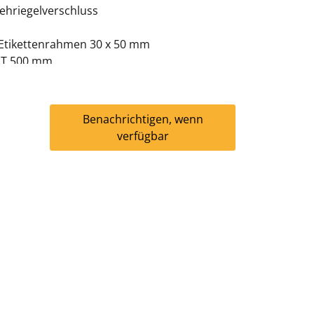
rehriegelverschluss
 Etikettenrahmen 30 x 50 mm
x T 500 mm
ichtgrau/enzianblau
ine Montage notwendig
Benachrichtigen, wenn
verfügbar