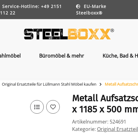
Service-Hotline: +49 2151
EU-Marke
112 22
Steelboxx®
ahlmöbel
Büromöbel & mehr
Küche, Bad & H
Original Ersatzteile für Lüllmann Stahl Möbel kaufen
Metall Aufsatzsch
Metall Aufsatzs
x 1185 x 500 m
Artikelnummer:
524691
Kategorie:
Original Ersatzte