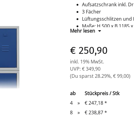
Aufsatzschrank inkl. D
3 Fächer
Lüftungsschlitzen und
Maße: H 500 x B 1185 
Mehr lesen
Farbe RAL 7035/5010 l
komplett montiert, ke
€ 250,90
inkl. 19% MwSt.
UVP
:
€ 349,90
(Du sparst
28.29%
,
€ 99,00
)
ab
Stückpreis / Stk
4
»
€ 247,18
*
8
»
€ 238,87
*