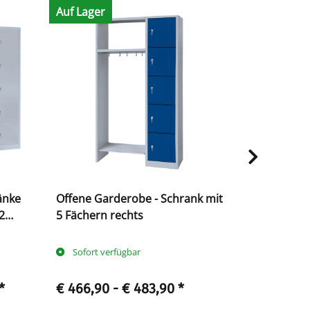
Auf Lager
Auf Lager
änke
Offene Garderobe - Schrank mit
Aktenschra
2
5 Fächern rechts
abschließb
Sofort verfügbar
Sofort ve
*
€ 466,90 -
€ 483,90
*
€ 226,90