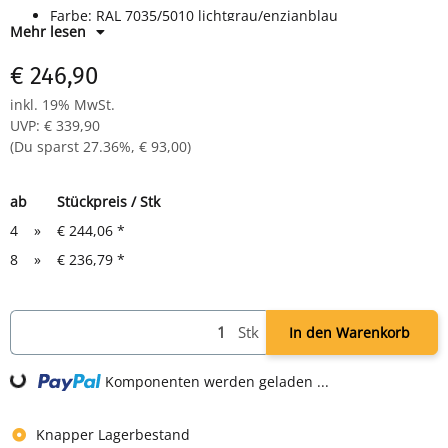
Farbe: RAL 7035/5010 lichtgrau/enzianblau
Mehr lesen
komplett montiert, keine Montage notwendig
€ 246,90
inkl. 19% MwSt.
UVP
:
€ 339,90
(Du sparst
27.36%
,
€ 93,00
)
ab
Stückpreis / Stk
4
»
€ 244,06
*
8
»
€ 236,79
*
Stk
In den Warenkorb
ng...
Komponenten werden geladen ...
Knapper Lagerbestand