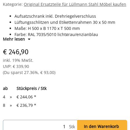
Kategorie:
Original Ersatzteile für Lüllmann Stahl Möbel kaufen
Aufsatzschrank inkl. Drehriegelverschluss
Lüftungsschlitzen und Etikettenrahmen 30 x 50 mm
Maße: H 500 x B 1170 x T 500 mm
Farbe: RAL 7035/5010 lichtgrau/enzianblau
Mehr lesen
komplett montiert, keine Montage notwendig
€ 246,90
inkl. 19% MwSt.
UVP
:
€ 339,90
(Du sparst
27.36%
,
€ 93,00
)
ab
Stückpreis / Stk
4
»
€ 244,06
*
8
»
€ 236,79
*
Stk
In den Warenkorb