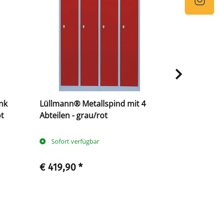
nk
Lüllmann® Metallspind mit 4
Lüllmann® 
ot
Abteilen - grau/rot
Fächern - 
Sofort verfügbar
Sofort ve
€ 419,90
*
€ 516,90