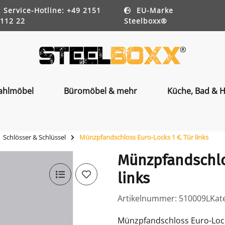
Service-Hotline: +49 2151
EU-Marke
112 22
Steelboxx®
ahlmöbel
Büromöbel & mehr
Küche, Bad & H
Schlösser & Schlüssel
Münzpfandschloss Euro-Locks 1 €, Tür links
Münzpfandschlos
links
Artikelnummer:
510009L
Kat
Münzpfandschloss Euro-Locks