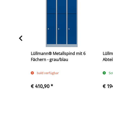
pind mit 6
Lüllmann® Metallspind mit 6
Lüllm
Fächern - grau/blau
Abtei
bald verfügbar
So
€ 410,90
*
€ 19