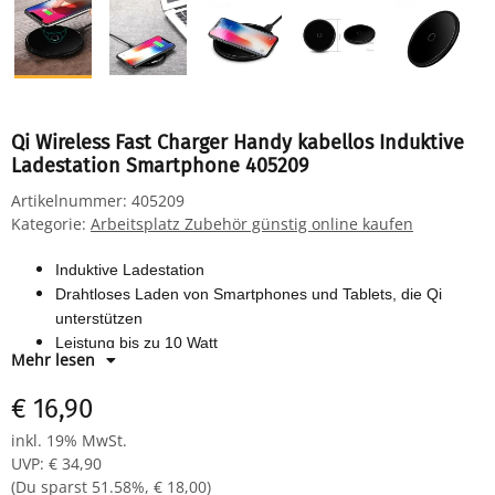
Qi Wireless Fast Charger Handy kabellos Induktive
Ladestation Smartphone 405209
Artikelnummer:
405209
Kategorie:
Arbeitsplatz Zubehör günstig online kaufen
Induktive Ladestation
Drahtloses Laden von Smartphones und Tablets, die Qi
unterstützen
Leistung bis zu 10 Watt
Mehr lesen
USB Kabel für den Anschluss der Ladestation an ein Netzteil
im Lieferumfang enthalten
€ 16,90
inkl. 19% MwSt.
UVP
:
€ 34,90
(Du sparst
51.58%
,
€ 18,00
)