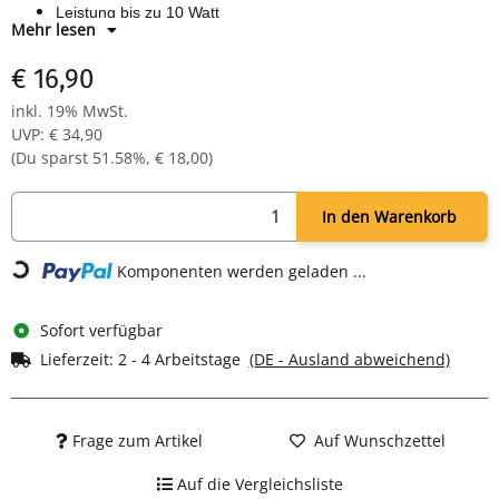
Leistung bis zu 10 Watt
Mehr lesen
USB Kabel für den Anschluss der Ladestation an ein Netzteil
im Lieferumfang enthalten
€ 16,90
inkl. 19% MwSt.
UVP
:
€ 34,90
(Du sparst
51.58%
,
€ 18,00
)
In den Warenkorb
Komponenten werden geladen ...
Loading...
Sofort verfügbar
Lieferzeit:
2 - 4 Arbeitstage
(DE - Ausland abweichend)
Frage zum Artikel
Auf Wunschzettel
Auf die Vergleichsliste