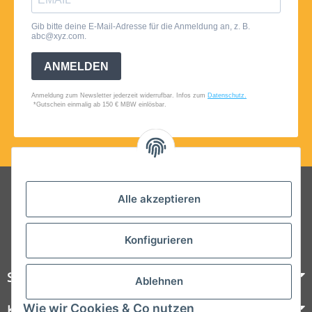
Folgt uns auf Social Media
Alle akzeptieren
Konfigurieren
Steelboxx
Ablehnen
Wie wir Cookies & Co nutzen
Kundenservice