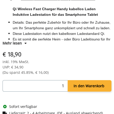
Qi Wireless Fast Charger Handy kabellos Laden
Induktive Ladestation für das Smartphone Tablet
Details: Das perfekte Zubehör für Ihr Büro oder Ihr Zuhause,
um Ihr Smartphone ganz unkompliziert und schnell zu laden.
Diese Ladestation nutzt den kabellosen Ladestandard Qi.
Es ist somit die perfekte Heim - oder Büro Ladelösung für Ihr
Mehr lesen
Handy oder Tablet.
Lästiger Kabelsalat gehört von nun an der Vergangenheit an.
€ 18,90
Mit bis zu 10 Watt Ladeleistung bietet das Gerät eine bis zu
inkl. 19% MwSt.
1,4 mal schnellere Ladegeschwindigkeit als Standard Qi
UVP
:
€ 34,90
Wireless Ladegeräte
(Du sparst
45.85%
,
€ 16,00
)
In den Warenkorb
Sofort verfügbar
Lieferzeit:
2 - 4 Arbeitstage
(DE - Ausland abweichend)