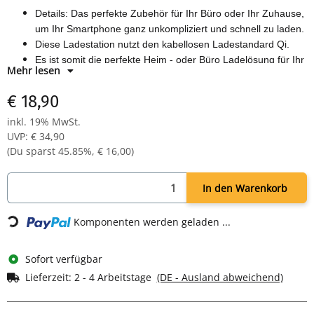
Details: Das perfekte Zubehör für Ihr Büro oder Ihr Zuhause,
um Ihr Smartphone ganz unkompliziert und schnell zu laden.
Diese Ladestation nutzt den kabellosen Ladestandard Qi.
Es ist somit die perfekte Heim - oder Büro Ladelösung für Ihr
Mehr lesen
Handy oder Tablet.
Lästiger Kabelsalat gehört von nun an der Vergangenheit an.
€ 18,90
Mit bis zu 10 Watt Ladeleistung bietet das Gerät eine bis zu
inkl. 19% MwSt.
1,4 mal schnellere Ladegeschwindigkeit als Standard Qi
UVP
:
€ 34,90
Wireless Ladegeräte
(Du sparst
45.85%
,
€ 16,00
)
In den Warenkorb
Komponenten werden geladen ...
Loading...
Sofort verfügbar
Lieferzeit:
2 - 4 Arbeitstage
(DE - Ausland abweichend)