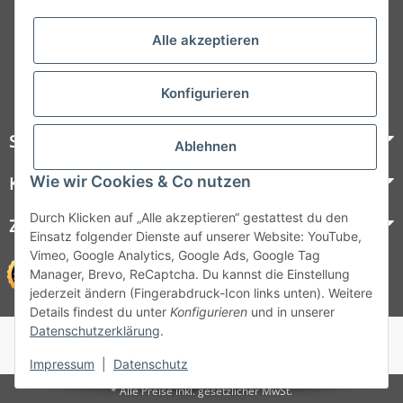
Folgt uns auf Social Media
Alle akzeptieren
Konfigurieren
Steelboxx
Ablehnen
Wie wir Cookies & Co nutzen
Kundenservice
Durch Klicken auf „Alle akzeptieren“ gestattest du den
Zahlungsmöglichkeiten
Einsatz folgender Dienste auf unserer Website: YouTube,
Vimeo, Google Analytics, Google Ads, Google Tag
Manager, Brevo, ReCaptcha. Du kannst die Einstellung
jederzeit ändern (Fingerabdruck-Icon links unten). Weitere
Details findest du unter
Konfigurieren
und in unserer
Datenschutzerklärung
.
© 1964 - 2026 Lüllmann GmbH
© 1964 - 2024 Lüllmann GmbH
Impressum
|
Datenschutz
* Alle Preise inkl. gesetzlicher MwSt.