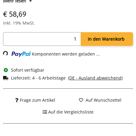
Mehr lesen
Leicht abnehmbare Teile
Spülmaschinengeeignetes Zubehör
€ 58,69
Rutschfeste Standfüße
Maße: H 133 x B 338 x T 258 mm
inkl. 19% MwSt.
In den Warenkorb
Loading...
Komponenten werden geladen ...
Sofort verfügbar
Lieferzeit:
4 - 6 Arbeitstage
(DE - Ausland abweichend)
Frage zum Artikel
Auf Wunschzettel
Auf die Vergleichsliste