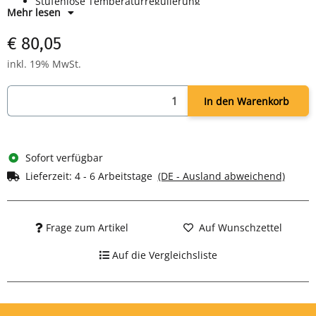
Stufenlose Temperaturregulierung
Mehr lesen
Leicht abnehmbare Teile
Spülmaschinengeeignetes Zubehör
€ 80,05
Rutschfeste Standfüße
Leistung: 2000 Watt
inkl. 19% MwSt.
Maße: H 145 x B 520 x T 260 mm
In den Warenkorb
Sofort verfügbar
Lieferzeit:
4 - 6 Arbeitstage
(DE - Ausland abweichend)
Frage zum Artikel
Auf Wunschzettel
Auf die Vergleichsliste