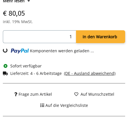
Mehr lesen
Leicht abnehmbare Teile
Spülmaschinengeeignetes Zubehör
€ 80,05
Rutschfeste Standfüße
Leistung: 2000 Watt
inkl. 19% MwSt.
Maße: H 145 x B 520 x T 260 mm
In den Warenkorb
ding...
Komponenten werden geladen ...
Sofort verfügbar
Lieferzeit:
4 - 6 Arbeitstage
(DE - Ausland abweichend)
Frage zum Artikel
Auf Wunschzettel
Auf die Vergleichsliste