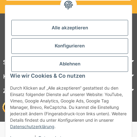
Folgt uns auf Social Media
Alle akzeptieren
Konfigurieren
Steelboxx
Ablehnen
Wie wir Cookies & Co nutzen
Kundenservice
Durch Klicken auf „Alle akzeptieren“ gestattest du den
Zahlungsmöglichkeiten
Einsatz folgender Dienste auf unserer Website: YouTube,
Vimeo, Google Analytics, Google Ads, Google Tag
Manager, Brevo, ReCaptcha. Du kannst die Einstellung
jederzeit ändern (Fingerabdruck-Icon links unten). Weitere
Details findest du unter
Konfigurieren
und in unserer
Datenschutzerklärung
.
© 1964 - 2026 Lüllmann GmbH
© 1964 - 2024 Lüllmann GmbH