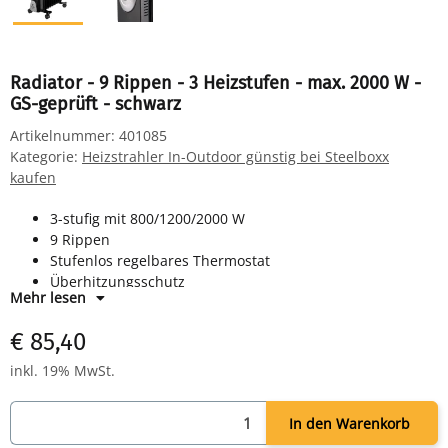
Radiator - 9 Rippen - 3 Heizstufen - max. 2000 W -
GS-geprüft - schwarz
Artikelnummer:
401085
Kategorie:
Heizstrahler In-Outdoor günstig bei Steelboxx
kaufen
3-stufig mit 800/1200/2000 W
9 Rippen
Stufenlos regelbares Thermostat
Überhitzungsschutz
Mehr lesen
Kabelaufwicklung
Umkippschutz
€ 85,40
4 Transportrollen
Tragegriff
inkl. 19% MwSt.
TÜV/GS-geprüft
Farbe schwarz
In den Warenkorb