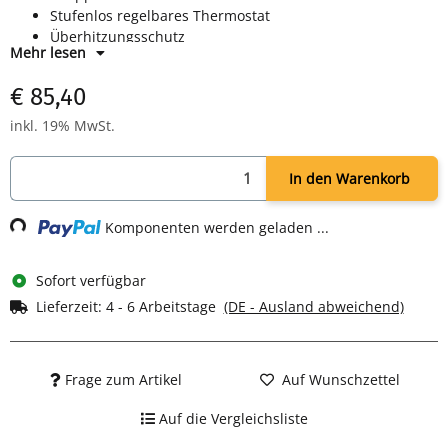
Stufenlos regelbares Thermostat
Überhitzungsschutz
Mehr lesen
Kabelaufwicklung
Umkippschutz
€ 85,40
4 Transportrollen
Tragegriff
inkl. 19% MwSt.
TÜV/GS-geprüft
Farbe schwarz
In den Warenkorb
Loading...
Komponenten werden geladen ...
Sofort verfügbar
Lieferzeit:
4 - 6 Arbeitstage
(DE - Ausland abweichend)
Frage zum Artikel
Auf Wunschzettel
Auf die Vergleichsliste