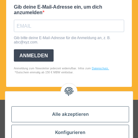
Folgt uns auf Social Media
Alle akzeptieren
Konfigurieren