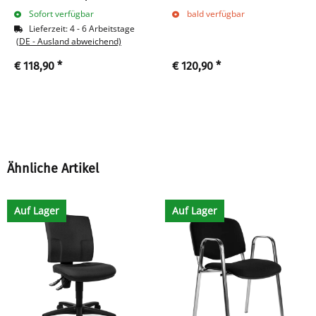
gepolstert
Schichtholz, schwarz/rot
Sofort verfügbar
bald verfügbar
Warteraumstühle
Lieferzeit:
4 - 6 Arbeitstage
Büromöbel stapelbar
(DE - Ausland abweichend)
anthrazit/ dunkelgrau
€ 118,90
*
€ 120,90
*
220215
Ähnliche Artikel
Auf Lager
Auf Lager