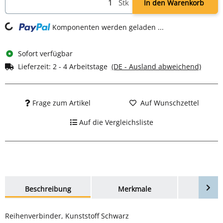
Stk
In den Warenkorb
ng...
Komponenten werden geladen ...
Sofort verfügbar
Lieferzeit:
2 - 4 Arbeitstage
(DE - Ausland abweichend)
Frage zum Artikel
Auf Wunschzettel
Auf die Vergleichsliste
weitere Registerkarten anzeigen
Beschreibung
Merkmale
Bewer
Reihenverbinder, Kunststoff Schwarz