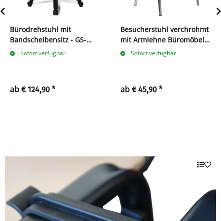
Bürodrehstuhl mit
Besucherstuhl verchrohmt
Bandscheibensitz - GS-
mit Armlehne Büromöbel
zertifiziert
stapelbar verschiedene
Sofort verfügbar
Sofort verfügbar
Farben
ab
ab
€ 124,90
*
€ 45,90
*