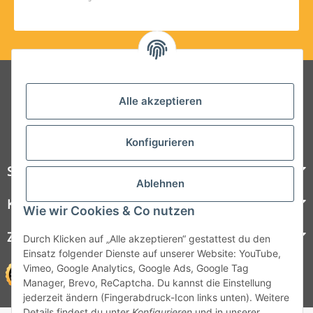
Folgt uns auf Social Media
Alle akzeptieren
Konfigurieren
Steelboxx
Ablehnen
Kundenservice
Wie wir Cookies & Co nutzen
Zahlungsmöglichkeiten
Durch Klicken auf „Alle akzeptieren“ gestattest du den
Einsatz folgender Dienste auf unserer Website: YouTube,
Vimeo, Google Analytics, Google Ads, Google Tag
Manager, Brevo, ReCaptcha. Du kannst die Einstellung
jederzeit ändern (Fingerabdruck-Icon links unten). Weitere
Details findest du unter
Konfigurieren
und in unserer