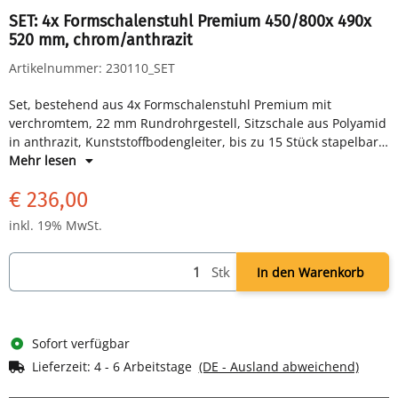
SET: 4x Formschalenstuhl Premium 450/800x 490x
520 mm, chrom/anthrazit
Artikelnummer:
230110_SET
Set, bestehend aus 4x Formschalenstuhl Premium mit
verchromtem, 22 mm Rundrohrgestell, Sitzschale aus Polyamid
in anthrazit, Kunststoffbodengleiter, bis zu 15 Stück stapelbar,
H 450/800 x B 490 x T 520 mm
Mehr lesen
€ 236,00
inkl. 19% MwSt.
Stk
In den Warenkorb
Sofort verfügbar
Lieferzeit:
4 - 6 Arbeitstage
(DE - Ausland abweichend)