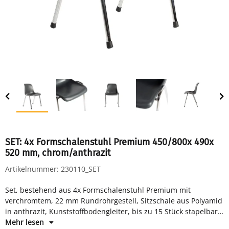
SET: 4x Formschalenstuhl Premium 450/800x 490x
520 mm, chrom/anthrazit
Artikelnummer:
230110_SET
Set, bestehend aus 4x Formschalenstuhl Premium mit
verchromtem, 22 mm Rundrohrgestell, Sitzschale aus Polyamid
in anthrazit, Kunststoffbodengleiter, bis zu 15 Stück stapelbar,
H 450/800 x B 490 x T 520 mm
Mehr lesen