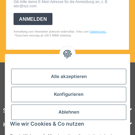
Folgt uns auf Social Media
Alle akzeptieren
Konfigurieren
Steelboxx
Ablehnen
Wie wir Cookies & Co nutzen
Kundenservice