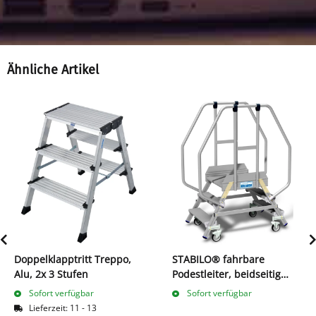
Ähnliche Artikel
Doppelklapptritt Treppo,
STABILO® fahrbare
Alu, 2x 3 Stufen
Podestleiter, beidseitig
begehbar, mit Fußleiste +
Sofort verfügbar
Sofort verfügbar
extra hohem Handlauf
Lieferzeit:
11 - 13