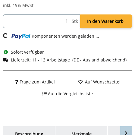
inkl. 19% MwSt.
Stk
In den Warenkorb
ng...
Komponenten werden geladen ...
Sofort verfügbar
Lieferzeit:
11 - 13 Arbeitstage
(DE - Ausland abweichend)
Frage zum Artikel
Auf Wunschzettel
Auf die Vergleichsliste
weitere Registerkarten anzeigen
Beschreibung
Merkmale
Bewer