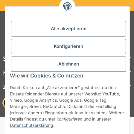
Folgt uns auf Social Media
Alle akzeptieren
Konfigurieren
Steelboxx
Ablehnen
Kundenservice
Wie wir Cookies & Co nutzen
Zahlungsmöglichkeiten
Durch Klicken auf „Alle akzeptieren“ gestattest du den
Einsatz folgender Dienste auf unserer Website: YouTube,
Vimeo, Google Analytics, Google Ads, Google Tag
Manager, Brevo, ReCaptcha. Du kannst die Einstellung
jederzeit ändern (Fingerabdruck-Icon links unten). Weitere
Details findest du unter
Konfigurieren
und in unserer
© 1964 - 2026 Lüllmann GmbH
Datenschutzerklärung
.
© 1964 - 2024 Lüllmann GmbH