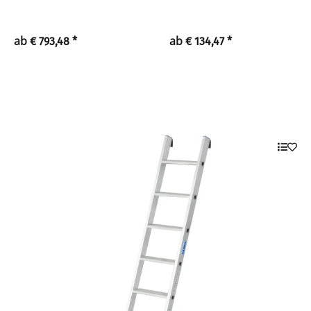
ab
ab
€ 793,48
*
€ 134,47
*