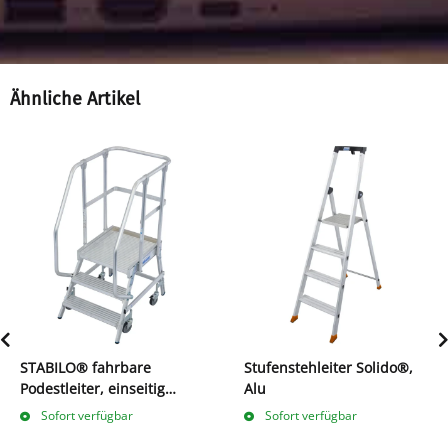
Ähnliche Artikel
STABILO® fahrbare
Stufenstehleiter Solido®,
Podestleiter, einseitig
Alu
begehbar, 3-8 Stufen
Sofort verfügbar
Sofort verfügbar