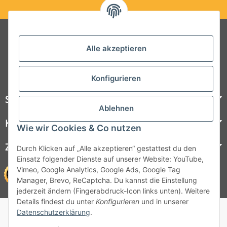
Folgt uns auf Social Media
Alle akzeptieren
Konfigurieren
Steelboxx
Ablehnen
Kundenservice
Wie wir Cookies & Co nutzen
Zahlungsmöglichkeiten
Durch Klicken auf „Alle akzeptieren“ gestattest du den
Einsatz folgender Dienste auf unserer Website: YouTube,
Vimeo, Google Analytics, Google Ads, Google Tag
Manager, Brevo, ReCaptcha. Du kannst die Einstellung
jederzeit ändern (Fingerabdruck-Icon links unten). Weitere
Details findest du unter
Konfigurieren
und in unserer
© 1964 - 2026 Lüllmann GmbH
Datenschutzerklärung
.
© 1964 - 2024 Lüllmann GmbH