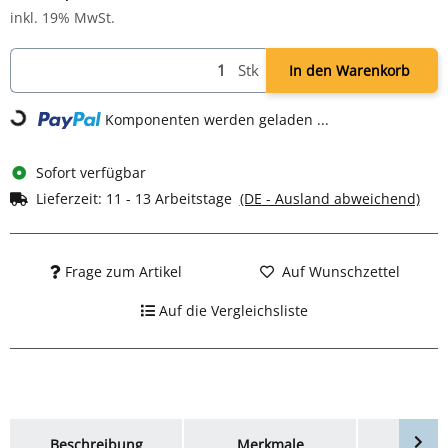
inkl. 19% MwSt.
Stk
In den Warenkorb
Loading...
Komponenten werden geladen ...
Sofort verfügbar
Lieferzeit:
11 - 13 Arbeitstage
(DE - Ausland abweichend)
Frage zum Artikel
Auf Wunschzettel
Auf die Vergleichsliste
weitere Registerkarten anzeigen
Beschreibung
Merkmale
Bewer