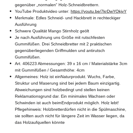
gegenüber „normalen“ Holz-Schneidbrettern.
YouTube Produktvideo unter:
https://youtu.be/7krDwYOkjvY
Merkmale: Edles Schneid- und Hackbrett in rechteckiger
Ausführung
Schwere Qualität Mango Stirnholz geölt
Je nach Ausführung uns Größe mit rutschfesten
Gummifüßen. Drei Schneidbretter mit 2 praktischen
gegenüberliegenden Griffmulden und antirutsch
Gummifüßen.
Art. 406223 Abmessungen:
39 x 16 cm / Materialstärke 3cm
mit Gummifüßen / Gesamthöhe: 4cm
Allgemeines: Holz ist einNaturprodukt. Wuchs, Farbe,
Struktur und Maserung sind bei jedem Baum einzigartig.
Abweichungen sind holzbedingt und stellen keinen
Reklamationsgrund dar. Ein minimales Wachsen oder
Schwinden ist auch beimEndprodukt möglich. Holz lebt!
Pflegehinweis: Holzbretterdürfen nicht in die Spülmaschine,
sie sollten auch nicht für längere Zeit im Wasser liegen, da
das Holzaufquellen könnte