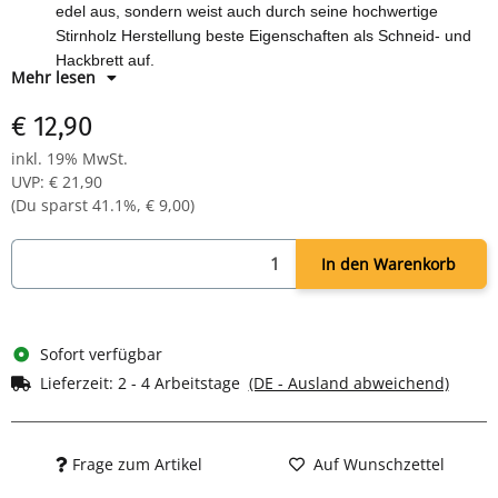
edel aus, sondern weist auch durch seine hochwertige
Stirnholz Herstellung beste Eigenschaften als Schneid- und
Hackbrett auf.
Mehr lesen
Hergestellt aus Thailändischen Mangoholz und im
lebensmittelgerechtem Ölbad getränkt.
€ 12,90
Stirnholz bietet in der Druckfestigkeit und der
inkl. 19% MwSt.
Widerstandsfähigkeit gegen Verziehen deutliche Vorteile
UVP
:
€ 21,90
gegenüber „normalen“ Holz-Schneidbrettern.
(Du sparst
41.1%
,
€ 9,00
)
YouTube Produktvideo unter:
https://youtu.be/7krDwYOkjvY
Abmessungen:
39 x 16 cm / Materialstärke 3cm mit
Gummifüßen / Gesamthöhe: 4cm
In den Warenkorb
Sofort verfügbar
Lieferzeit:
2 - 4 Arbeitstage
(DE - Ausland abweichend)
Frage zum Artikel
Auf Wunschzettel