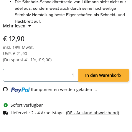
Die Stirnholz-Schneidbrettserie von Lüllmann sieht nicht nur
edel aus, sondern weist auch durch seine hochwertige
Stirnholz Herstellung beste Eigenschaften als Schneid- und
Hackbrett auf.
Mehr lesen
Hergestellt aus Thailändischen Mangoholz und im
lebensmittelgerechtem Ölbad getränkt.
€ 12,90
Stirnholz bietet in der Druckfestigkeit und der
inkl. 19% MwSt.
Widerstandsfähigkeit gegen Verziehen deutliche Vorteile
UVP
:
€ 21,90
gegenüber „normalen“ Holz-Schneidbrettern.
(Du sparst
41.1%
,
€ 9,00
)
YouTube Produktvideo unter:
https://youtu.be/7krDwYOkjvY
Abmessungen:
39 x 16 cm / Materialstärke 3cm mit
Gummifüßen / Gesamthöhe: 4cm
In den Warenkorb
Komponenten werden geladen ...
Loading...
Sofort verfügbar
Lieferzeit:
2 - 4 Arbeitstage
(DE - Ausland abweichend)