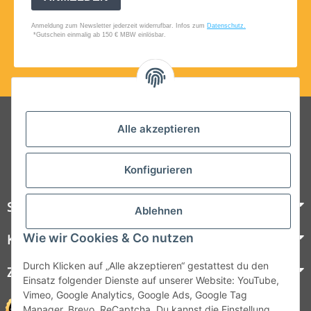
Folgt uns auf Social Media
Alle akzeptieren
Konfigurieren
Steelboxx
Ablehnen
Wie wir Cookies & Co nutzen
Kundenservice
Durch Klicken auf „Alle akzeptieren“ gestattest du den
Zahlungsmöglichkeiten
Einsatz folgender Dienste auf unserer Website: YouTube,
Vimeo, Google Analytics, Google Ads, Google Tag
Manager, Brevo, ReCaptcha. Du kannst die Einstellung