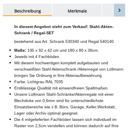
weitere Registerkarten anzeigen
Beschreibung
Merkmale
Bewer
In diesem Angebot steht zum Verkauf: Stahl-Akten-
Schrank / Regal-SET
bestehend aus Art. Schrank 530340 und Regal 540140
Maße:
195 x 92 x 42 cm und 180 x 80 x 38cm.
Jeweils mit 4 Fachböden.
Mit diesem hochwertigen komplett aufgebauten und
verschweißten Stahl Aktenschrank /Aktenregal von Lüllmann
bringen Sie Ordnung in Ihre Aktenaufbewahrung
Farbe: Lichtgrau RAL 7035
Erstklassige Qualität mit einwandfreien Spaltmaßen.
Unsere Lüllmann Stahl-Schränke/Aktenregale mit einer
Blechdicke von 0,6mm sind für unterschiedlichste
Einsatzbereiche wie z.B. Büro, Garage, Keller,Werkstatt,
Lager oder Archiv optimal geeignet.
Die 4 mitgelieferten Fachböden lassen sich individuell im
Raster von 2,5cm verstellen und können dadurch auf Ihre