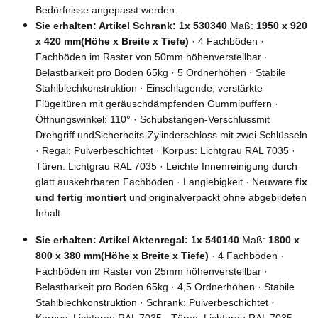
Bedürfnisse angepasst werden.
Sie erhalten: Artikel Schrank: 1x 530340
Maß:
1950 x 920
x 420 mm(Höhe x Breite x Tiefe)
· 4 Fachböden ·
Fachböden im Raster von 50mm höhenverstellbar ·
Belastbarkeit pro Boden 65kg · 5 Ordnerhöhen · Stabile
Stahlblechkonstruktion · Einschlagende, verstärkte
Flügeltüren mit geräuschdämpfenden Gummipuffern ·
Öffnungswinkel: 110° · Schubstangen-Verschlussmit
Drehgriff undSicherheits-Zylinderschloss mit zwei Schlüsseln
· Regal: Pulverbeschichtet · Korpus: Lichtgrau RAL 7035 ·
Türen: Lichtgrau RAL 7035 · Leichte Innenreinigung durch
glatt auskehrbaren Fachböden · Langlebigkeit · Neuware
fix
und fertig montiert
und originalverpackt ohne abgebildeten
Inhalt
Sie erhalten: Artikel Aktenregal: 1x 540140
Maß:
1800 x
800 x 380 mm(Höhe x Breite x Tiefe)
· 4 Fachböden ·
Fachböden im Raster von 25mm höhenverstellbar ·
Belastbarkeit pro Boden 65kg · 4,5 Ordnerhöhen · Stabile
Stahlblechkonstruktion · Schrank: Pulverbeschichtet ·