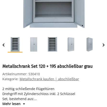
Metallschrank Set 120 + 195 abschließbar grau
Artikelnummer:
530410
Kategorie:
Metallschrank kaufen | abschließbar
2 mittig schließende Flügeltüren
Drehgriff mit Zylinderschloss inkl. 2 Schlüssel
Set, bestehend aus:
Flügeltürenschrank mit 4 Fachböden für 5 Ordnerhöhen: H
Mehr lesen