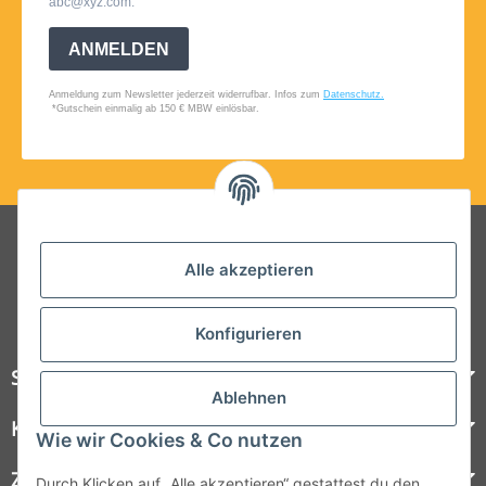
Folgt uns auf Social Media
Alle akzeptieren
Konfigurieren
Steelboxx
Ablehnen
Kundenservice
Wie wir Cookies & Co nutzen
Zahlungsmöglichkeiten
Durch Klicken auf „Alle akzeptieren“ gestattest du den