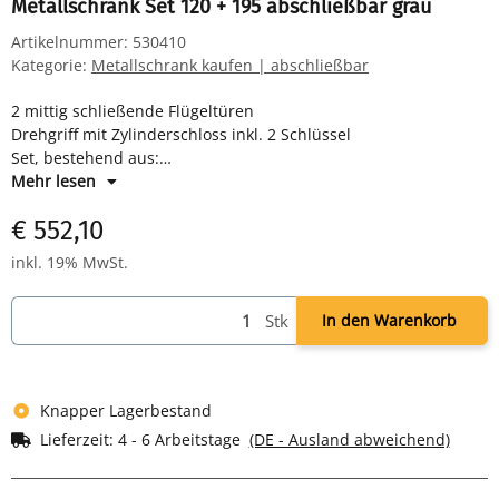
Metallschrank Set 120 + 195 abschließbar grau
Artikelnummer:
530410
Kategorie:
Metallschrank kaufen | abschließbar
2 mittig schließende Flügeltüren
Drehgriff mit Zylinderschloss inkl. 2 Schlüssel
Set, bestehend aus:
Flügeltürenschrank mit 4 Fachböden für 5 Ordnerhöhen: H
Mehr lesen
1950 x B 925 x T 422 mm
€ 552,10
Aktenregal mit 4 Fachböden für 4,5 Ordnerhöhen: H 1800 x B
800 x T 383 mm
inkl. 19% MwSt.
Farbe: RAL 7035 lichtgrau - pulverbeschichtet
Komplett verschweißter Korpus - sofort einsatzbereit
Stk
In den Warenkorb
Lieferung erfolgt Regal in Schrank
Knapper Lagerbestand
Lieferzeit:
4 - 6 Arbeitstage
(DE - Ausland abweichend)