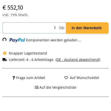
1950 x B 925 x T 422 mm
€ 552,10
Aktenregal mit 4 Fachböden für 4,5 Ordnerhöhen: H 1800 x B
800 x T 383 mm
inkl. 19% MwSt.
Farbe: RAL 7035 lichtgrau - pulverbeschichtet
Komplett verschweißter Korpus - sofort einsatzbereit
Stk
In den Warenkorb
Lieferung erfolgt Regal in Schrank
Loading...
Komponenten werden geladen ...
Knapper Lagerbestand
Lieferzeit:
4 - 6 Arbeitstage
(DE - Ausland abweichend)
Frage zum Artikel
Auf Wunschzettel
Auf die Vergleichsliste