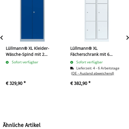
Lüllmann® XL Kleider-
Lüllmann® XL
Wäsche-Spind mit 2
Fächerschrank mit 6
Abteilen - grau/blau
Fächern - weiß
Sofort verfügbar
Sofort verfügbar
Lieferzeit:
4 - 6 Arbeitstage
(DE - Ausland abweichend)
€ 329,90
*
€ 382,90
*
Ähnliche Artikel