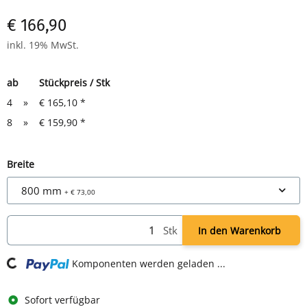
€ 166,90
inkl. 19% MwSt.
ab
Stückpreis / Stk
4
»
€ 165,10
*
8
»
€ 159,90
*
Breite
800 mm
+ € 73,00
Stk
In den Warenkorb
ing...
Komponenten werden geladen ...
Sofort verfügbar