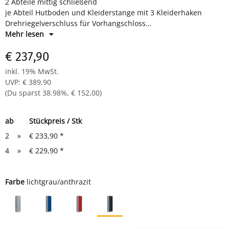
2 Abteile mittig schließend
je Abteil Hutboden und Kleiderstange mit 3 Kleiderhaken
Drehriegelverschluss für Vorhangschloss
Maße: H 1800 x B 600 x T 500 mm
Mehr lesen
Farbe: Korpus RAL 7035 lichtgrau, Türen RAL 7016 anthrazit -
€ 237,90
pulverbeschichtet
Komplett montiert und verschweißt - sofort einsatzbereit
inkl. 19% MwSt.
UVP
:
€ 389,90
(Du sparst
38.98%
,
€ 152,00
)
ab
Stückpreis / Stk
2
»
€ 233,90
*
4
»
€ 229,90
*
Farbe
lichtgrau/anthrazit
lichtgrau
lichtgrau/blau
lichtgrau/rot
lichtgrau/anthrazit