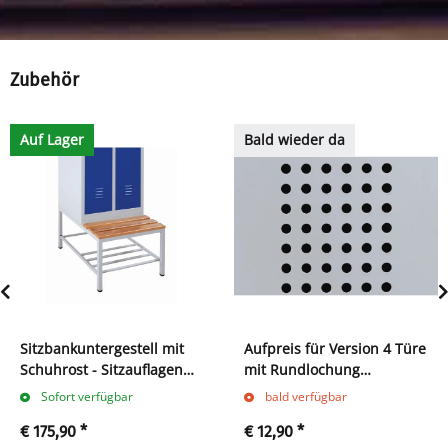
Zubehör
Auf Lager
Bald wieder da
Sitzbankuntergestell mit
Aufpreis für Version 4 Türe
Schuhrost - Sitzauflagen
mit Rundlochung
buche - 400 x 600 x 800
(Abteilbreite 300 und 400
Sofort verfügbar
bald verfügbar
mm - lichtgrau
mm)
€ 175,90
*
€ 12,90
*