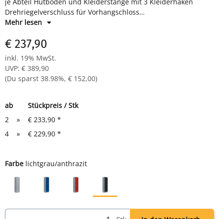
je Abteil Hutboden und Kleiderstange mit 3 Kleiderhaken
Drehriegelverschluss für Vorhangschloss
Maße: H 1800 x B 600 x T 500 mm
Mehr lesen
Farbe: Korpus RAL 7035 lichtgrau, Türen RAL 7016 anthrazit -
€ 237,90
pulverbeschichtet
Komplett montiert und verschweißt - sofort einsatzbereit
inkl. 19% MwSt.
UVP
:
€ 389,90
(Du sparst
38.98%
,
€ 152,00
)
ab
Stückpreis / Stk
2
»
€ 233,90
*
4
»
€ 229,90
*
Farbe
lichtgrau/anthrazit
lichtgrau
lichtgrau/blau
lichtgrau/rot
lichtgrau/anthrazit