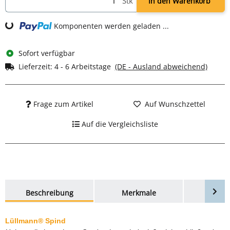
Stk
In den Warenkorb
g...
Komponenten werden geladen ...
Sofort verfügbar
Lieferzeit:
4 - 6 Arbeitstage
(DE - Ausland abweichend)
Frage zum Artikel
Auf Wunschzettel
Auf die Vergleichsliste
weitere Registerkarten anzeigen
Beschreibung
Merkmale
Bewer
Lüllmann® Spind