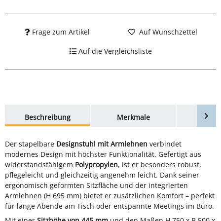
Frage zum Artikel
Auf Wunschzettel
Auf die Vergleichsliste
weitere Registerkarten anzeigen
Beschreibung
Merkmale
Bewer
Der stapelbare
Designstuhl mit Armlehnen
verbindet
modernes Design mit höchster Funktionalität. Gefertigt aus
widerstandsfähigem
Polypropylen
, ist er besonders robust,
pflegeleicht und gleichzeitig angenehm leicht. Dank seiner
ergonomisch geformten Sitzfläche und der integrierten
Armlehnen (H 695 mm) bietet er zusätzlichen Komfort – perfekt
für lange Abende am Tisch oder entspannte Meetings im Büro.
Mit einer
Sitzhöhe von 445 mm
und den Maßen H 750 x B 500 x