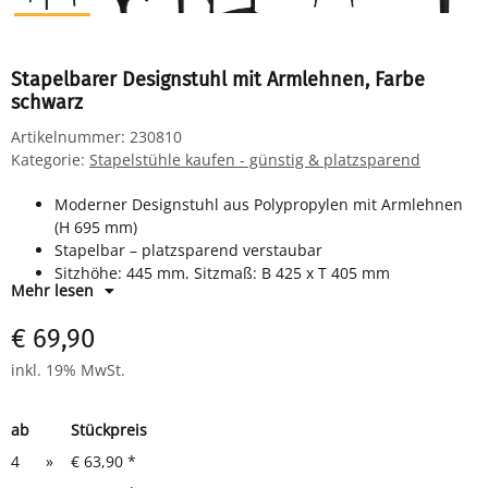
Stapelbarer Designstuhl mit Armlehnen, Farbe
schwarz
Artikelnummer:
230810
Kategorie:
Stapelstühle kaufen - günstig & platzsparend
Moderner Designstuhl aus Polypropylen mit Armlehnen
(H 695 mm)
Stapelbar – platzsparend verstaubar
Sitzhöhe: 445 mm, Sitzmaß: B 425 x T 405 mm
Mehr lesen
Gesamtmaß: H 750 x B 500 x T 460 mm
Farbe: Schwarz – zeitlos und elegant
€ 69,90
Ideal für Kantine, Küche, Büro, Gastronomie und Outdoor
inkl. 19% MwSt.
ab
Stückpreis
4
»
€ 63,90
*