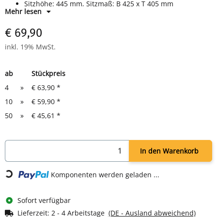
Sitzhöhe: 445 mm, Sitzmaß: B 425 x T 405 mm
Mehr lesen
Gesamtmaß: H 750 x B 500 x T 460 mm
Farbe: Schwarz – zeitlos und elegant
€ 69,90
Ideal für Kantine, Küche, Büro, Gastronomie und Outdoor
inkl. 19% MwSt.
ab
Stückpreis
4
»
€ 63,90
*
10
»
€ 59,90
*
50
»
€ 45,61
*
In den Warenkorb
Komponenten werden geladen ...
Loading...
Sofort verfügbar
Lieferzeit:
2 - 4 Arbeitstage
(DE - Ausland abweichend)