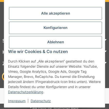
Folgt uns auf Social Media
Alle akzeptieren
Konfigurieren
Steelboxx
Ablehnen
Wie wir Cookies & Co nutzen
Kundenservice
Durch Klicken auf „Alle akzeptieren“ gestattest du den
Zahlungsmöglichkeiten
Einsatz folgender Dienste auf unserer Website: YouTube,
Vimeo, Google Analytics, Google Ads, Google Tag
Manager, Brevo, ReCaptcha. Du kannst die Einstellung
jederzeit ändern (Fingerabdruck-Icon links unten). Weitere
Details findest du unter
Konfigurieren
und in unserer
Datenschutzerklärung
.
© 1964 - 2026 Lüllmann GmbH
© 1964 - 2024 Lüllmann GmbH
Impressum
|
Datenschutz
* Alle Preise inkl. gesetzlicher MwSt.