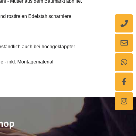
tahl - Mutter aus dem Baumarkt abhilfe.
nd rostfreien Edelstahlscharniere
rständlich auch bei hochgeklappter
e - inkl. Montagematerial
shop