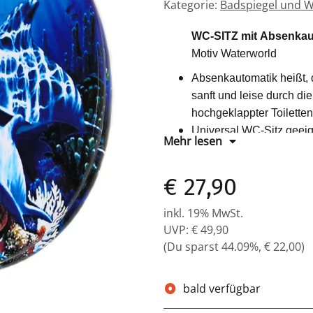
Kategorie:
Badspiegel und W
WC-SITZ mit Absenkau
Motiv Waterworld
Absenkautomatik heißt, d
sanft und leise durch di
hochgeklappter Toiletten
Universal WC-Sitz geeign
Mehr lesen
schnelle Montage, fests
Technische Daten: - Län
€ 27,90
Material: MDF / solide E
inkl. 19% MwSt.
UVP
:
€ 49,90
(Du sparst
44.09%
,
€ 22,00
)
bald verfügbar