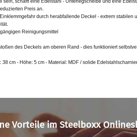
l sein, schafft eine Edelstahl - Unterlegscheibe und eine Edels
eduzierten Preis an.
 Einklemmgefahr durch herabfallende Deckel - extrem stabilen u
ität.
 gängigen Reinigungsmittel
oßen des Deckels am oberen Rand - dies funktioniert selbstve
: 38 cm - Höhe: 5 cm - Material: MDF / solide Edelstahlscharnier
ne Vorteile im Steelboxx Online