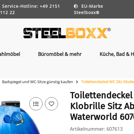
Service-Hotline: +49 2151
EU-Marke
112 22
Steelboxx®
ahlmöbel
Büromöbel & mehr
Küche, Bad & H
Badspiegel und WC-Sitze günstig kaufen
Toilettendeckel WC Sitz Klode
Toilettendeckel
Klobrille Sitz 
Waterworld 607
Artikelnummer:
607613