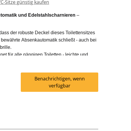
C-Sitze günstig kaufen
tomatik und Edelstahlscharnieren
–
ass der robuste Deckel dieses Toilettensitzes
e bewährte Absenkautomatik schließt - auch bei
brille.
et für alle gängigen Toiletten - leichte und
chrauben und fertig in wenigen Minuten.
ge: 45 cm - Breite: 38 cm - Höhe: 5 cm
delstahlscharniere - inkl. Montagematerial
Benachrichtigen, wenn
verfügbar