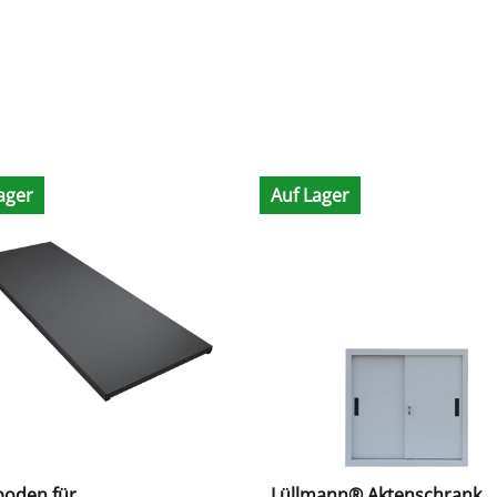
ager
Auf Lager
boden für
Lüllmann® Aktenschrank