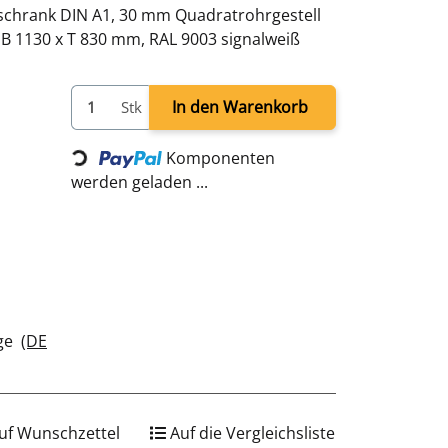
sschrank DIN A1, 30 mm Quadratrohrgestell
 x B 1130 x T 830 mm, RAL 9003 signalweiß
Loading...
In den Warenkorb
Stk
Komponenten
werden geladen ...
age
(DE
uf Wunschzettel
Auf die Vergleichsliste