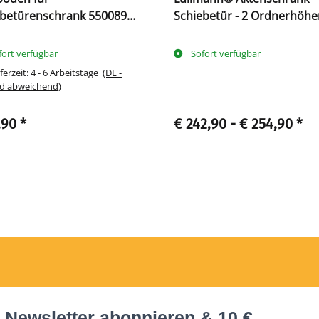
ebetürenschrank 550089
Schiebetür - 2 Ordnerhöhen
chwarz
80 cm
fort verfügbar
Sofort verfügbar
ferzeit:
4 - 6 Arbeitstage
(DE -
d abweichend)
,90
*
€ 242,90 -
€ 254,90
*