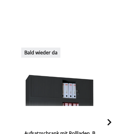
Bald wieder da
Bald wiede
Aufsatzschrank mit Rollladen, B
Fachboden