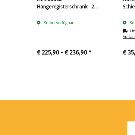
925 x T
Hängeregisterschrank - 2
Schi
einbahnige Schubladen
tiefs
Sofort verfügbar
So
Lie
Auslan
€ 225,90 -
€ 236,90
*
€ 35