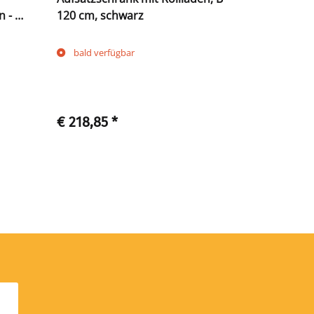
 - B
120 cm, schwarz
Flügeltüre
600 mm, ve
bald verfügbar
bald verf
€ 218,85
*
€ 40,90
*