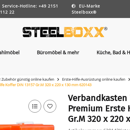
Service-Hotline: +49 2151
EU-Marke
112 22
Steelboxx®
ahlmöbel
Büromöbel & mehr
Küche, Bad & H
z Zubehör günstig online kaufen
Erste-Hilfe-Ausrüstung online kaufen
e Koffer DIN 13157 Gr.M 320 x 220 x 130 mm 620143
Verbandkasten
Premium Erste H
Gr.M 320 x 220 