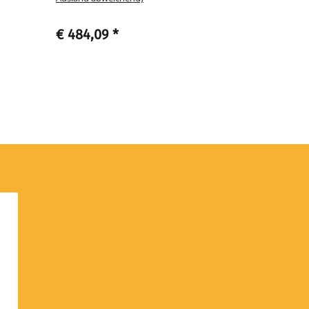
€ 484,09
*
€ 18,90
*