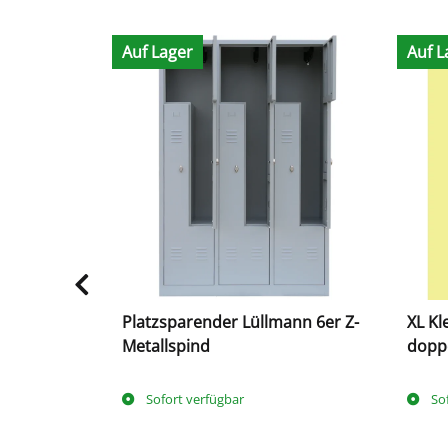
Auf Lager
Auf L
iter, 267 x
Platzsparender Lüllmann 6er Z-
XL Kl
6150
Metallspind
doppe
Sofort verfügbar
So
tage
(DE -