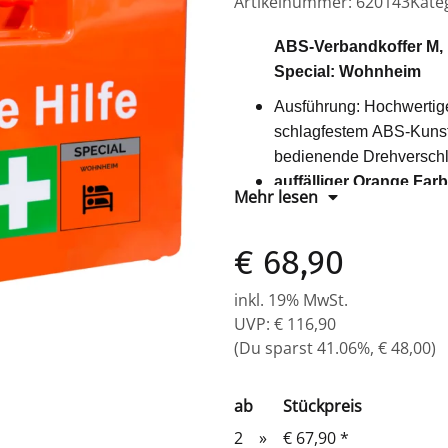
Artikelnummer:
620143
Kate
ABS-Verbandkoffer M, 
Special: Wohnheim
Ausführung: Hochwertig
schlagfestem ABS-Kunststo
bedienende Drehversch
auffälliger Orange Far
Mehr lesen
Aufdruck: Erste Hilfe + 
transparenten Trennplat
€ 68,90
Gummidichtung gegen F
verplombbar, inkl. Wand
inkl. 19% MwSt.
mobil und stationär eins
UVP
:
€ 116,90
Befestigungsmaterial be
(Du sparst
41.06%
,
€ 48,00
)
Farbe: Orange
Füllung: DIN 13157
ab
Stückpreis
Zusätzliche branchen
Material: ABS Kunststof
2
»
€ 67,90
*