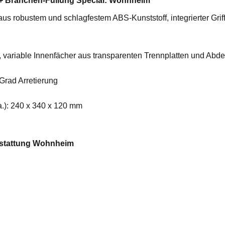
7 + Branchen-Füllung Special: Wohnheim
s robustem und schlagfestem ABS-Kunststoff, integrierter Griff
ol, variable Innenfächer aus transparenten Trennplatten und A
Grad Arretierung
a.): 240 x 340 x 120 mm
sstattung Wohnheim