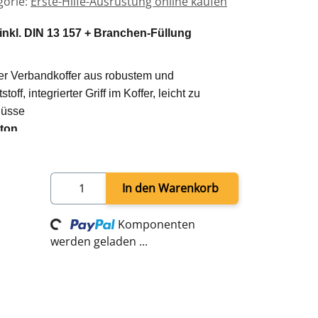
gorie:
Erste-Hilfe-Ausrüstung online kaufen
inkl. DIN 13 157 + Branchen-Füllung
er Verbandkoffer aus robustem und
ff, integrierter Griff im Koffer, leicht zu
lüsse
bton
.
Erste Hilfe Symbol, variable Innenfächer aus
ten und Abdeckplatten, rundumlaufende
remdeinflüsse
In den Warenkorb
halterung und 90 Grad Arretierung
etzbar.
Loading...
Komponenten
iliegend Maße (ca.): 240 x 340 x 120 mm
werden geladen ...
spezifischen Ausstattung Wohnheim
f