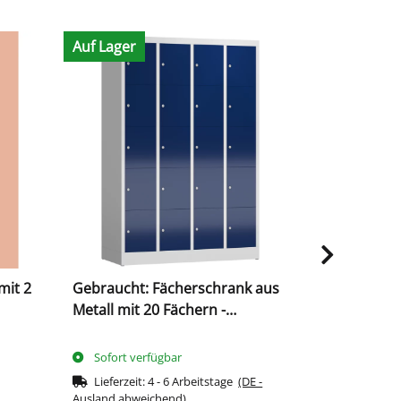
Auf Lager
Auf Lager
mit 2
Gebraucht: Fächerschrank aus
Mesh-Papie
Metall mit 20 Fächern -
280 mm, s
grau/blau
Sofort verfügbar
Sofort ve
Lieferzeit:
4 - 6 Arbeitstage
(DE -
Lieferzeit
Ausland abweichend)
Ausland abwe