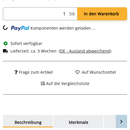
Stk
In den Warenkorb
g...
Komponenten werden geladen ...
Sofort verfügbar
Lieferzeit:
ca. 3 Wochen
(DE - Ausland abweichend)
Frage zum Artikel
Auf Wunschzettel
Auf die Vergleichsliste
weitere Registerkarten anzeigen
Beschreibung
Merkmale
Bewer