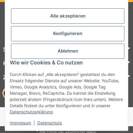
Folgt uns auf Social Media
Alle akzeptieren
Konfigurieren
Steelboxx
Ablehnen
Wie wir Cookies & Co nutzen
Kundenservice
Durch Klicken auf „Alle akzeptieren“ gestattest du den
Zahlungsmöglichkeiten
Einsatz folgender Dienste auf unserer Website: YouTube,
Vimeo, Google Analytics, Google Ads, Google Tag
Manager, Brevo, ReCaptcha. Du kannst die Einstellung
jederzeit ändern (Fingerabdruck-Icon links unten). Weitere
Details findest du unter
Konfigurieren
und in unserer
Datenschutzerklärung
.
© 1964 - 2026 Lüllmann GmbH
© 1964 - 2024 Lüllmann GmbH
Impressum
|
Datenschutz
* Alle Preise inkl. gesetzlicher MwSt.