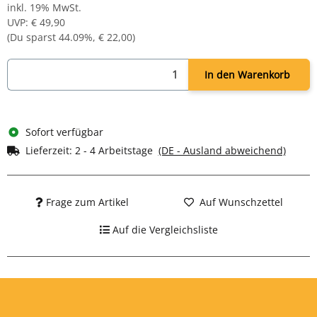
inkl. 19% MwSt.
Montagematerial
UVP
:
€ 49,90
Motiv: Sable
(Du sparst
44.09%
,
€ 22,00
)
In den Warenkorb
Sofort verfügbar
Lieferzeit:
2 - 4 Arbeitstage
(DE - Ausland abweichend)
Frage zum Artikel
Auf Wunschzettel
Auf die Vergleichsliste