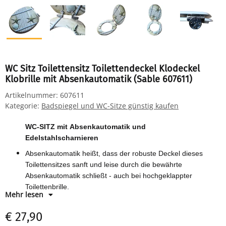
WC Sitz Toilettensitz Toilettendeckel Klodeckel
Klobrille mit Absenkautomatik (Sable 607611)
Artikelnummer:
607611
Kategorie:
Badspiegel und WC-Sitze günstig kaufen
WC-SITZ mit Absenkautomatik und
Edelstahlscharnieren
Absenkautomatik heißt, dass der robuste Deckel dieses
Toilettensitzes sanft und leise durch die bewährte
Absenkautomatik schließt - auch bei hochgeklappter
Toilettenbrille.
Mehr lesen
Technische Daten: - Länge: 45 cm - Breite: 38 cm - Höhe: 5
cm
€ 27,90
Material: MDF / solide Edelstahlscharniere - inkl.