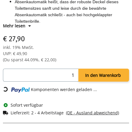
Absenkautomatik heißt, dass der robuste Deckel dieses
Toilettensitzes sanft und leise durch die bewährte
Absenkautomatik schließt - auch bei hochgeklappter
Toilettenbrille.
Mehr lesen
Technische Daten: - Länge: 45 cm - Breite: 38 cm - Höhe: 5
cm
€ 27,90
Material: MDF / solide Edelstahlscharniere - inkl.
inkl. 19% MwSt.
Montagematerial
UVP
:
€ 49,90
Motiv: Sable
(Du sparst
44.09%
,
€ 22,00
)
In den Warenkorb
Komponenten werden geladen ...
Loading...
Sofort verfügbar
Lieferzeit:
2 - 4 Arbeitstage
(DE - Ausland abweichend)