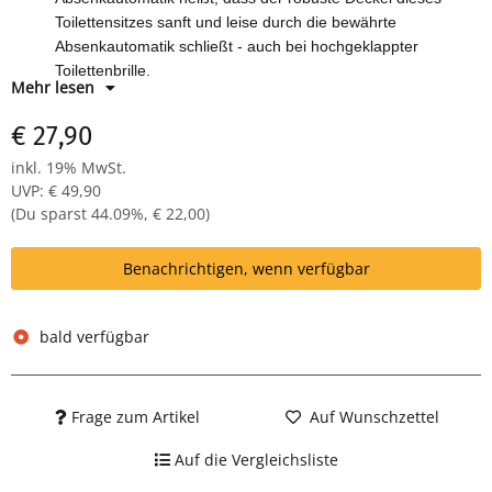
Toilettensitzes sanft und leise durch die bewährte
Absenkautomatik schließt - auch bei hochgeklappter
Toilettenbrille.
Mehr lesen
Technische Daten: - Länge: 45 cm - Breite: 38 cm - Höhe: 5
cm
€ 27,90
Material: MDF / solide Edelstahlscharniere - inkl.
inkl. 19% MwSt.
Montagematerial
UVP
:
€ 49,90
Motiv: Stone
(Du sparst
44.09%
,
€ 22,00
)
Benachrichtigen, wenn verfügbar
bald verfügbar
Frage zum Artikel
Auf Wunschzettel
Auf die Vergleichsliste