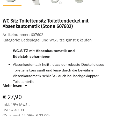
WC Sitz Toilettensitz Toilettendeckel mit
Absenkautomatik (Stone 607602)
Artikelnummer:
607602
Kategorie:
Badspiegel und WC-Sitze günstig kaufen
WC-SITZ mit Absenkautomatik und
Edelstahlscharnieren
Absenkautomatik heißt, dass der robuste Deckel dieses
Toilettensitzes sanft und leise durch die bewährte
Absenkautomatik schließt - auch bei hochgeklappter
Toilettenbrille.
Mehr lesen
Technische Daten: - Länge: 45 cm - Breite: 38 cm - Höhe: 5
cm
€ 27,90
Material: MDF / solide Edelstahlscharniere - inkl.
inkl. 19% MwSt.
Montagematerial
UVP
:
€ 49,90
Motiv: Stone
(Du sparst
44.09%
,
€ 22,00
)