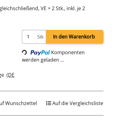
eichschließend, VE = 2 Stk., inkl. je 2
In den Warenkorb
Stk
Loading...
Komponenten
werden geladen ...
age
(DE
uf Wunschzettel
Auf die Vergleichsliste