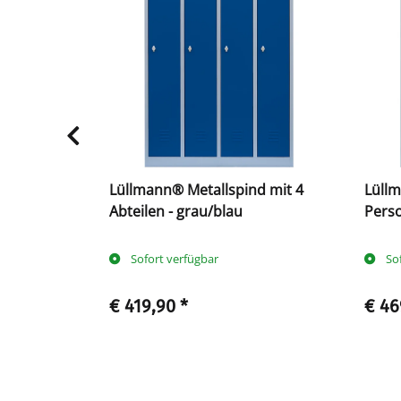
d mit 3
Lüllmann® Metallspind mit 4
Lüllm
zit
Abteilen - grau/blau
Perso
Sofort verfügbar
So
€ 419,90
*
€ 46