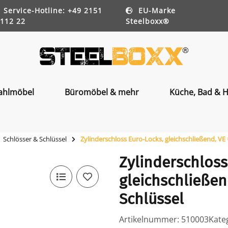
Service-Hotline: +49 2151
EU-Marke
112 22
Steelboxx®
ahlmöbel
Büromöbel & mehr
Küche, Bad & H
Schlösser & Schlüssel
Zylinderschloss Euro-Locks, gleichschließend, VE = 2
Zylinderschloss
gleichschließend,
Schlüssel
Artikelnummer:
510003
Kate