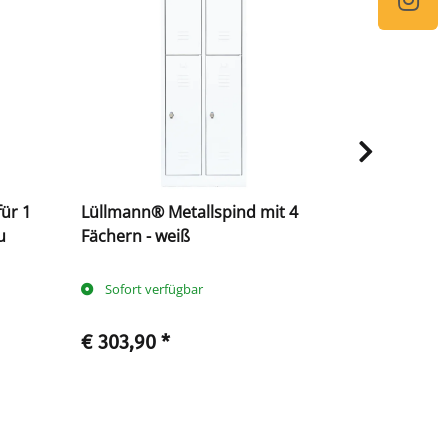
ür 1
Lüllmann® Metallspind mit 4
Lüllmann® 
u
Fächern - weiß
Fächern - 
Sofort verfügbar
Sofort ve
€ 303,90
*
€ 303,90