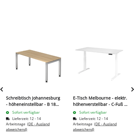
Schreibtisch Johannesburg
E-Tisch Melbourne - elektr.
- höheneinstellbar - B 1800
höhenverstellbar - C-Fuß -
mm - U-Fuß - eiche
B 1600 mm - weiß/weiß
Sofort verfügbar
Sofort verfügbar
Lieferzeit:
12 - 14
Lieferzeit:
12 - 14
Arbeitstage
(DE - Ausland
Arbeitstage
(DE - Ausland
abweichend)
abweichend)