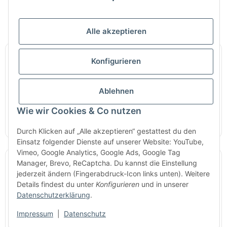
unterstützt:
Alle akzeptieren
Wähle eine ruhige Basisfarbe
Konfigurieren
Helle Töne wie Weiß, Beige oder
Hellgrau vergrößern den Raum und
Ablehnen
wirken beruhigend. Ideal als
Wie wir Cookies & Co nutzen
Hintergrund für Akzente oder Möbel.
Durch Klicken auf „Alle akzeptieren“ gestattest du den
Einsatz folgender Dienste auf unserer Website: YouTube,
Vimeo, Google Analytics, Google Ads, Google Tag
Manager, Brevo, ReCaptcha. Du kannst die Einstellung
Setze Akzente mit einer einzelnen
jederzeit ändern (Fingerabdruck-Icon links unten). Weitere
Wand
Details findest du unter
Konfigurieren
und in unserer
Datenschutzerklärung
.
Eine farblich abgesetzte Wand schafft
Tiefe und Struktur. Besonders gut
Impressum
|
Datenschutz
eignen sich Blau oder Grün für einen