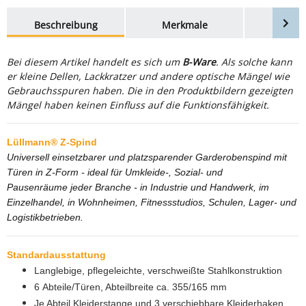
weitere Registerkarten anzeigen
Beschreibung
Merkmale
Bewer
Bei diesem Artikel handelt es sich um
B-Ware
. Als solche kann
er kleine Dellen, Lackkratzer und andere optische Mängel wie
Gebrauchsspuren haben. Die in den Produktbildern gezeigten
Mängel haben keinen Einfluss auf die Funktionsfähigkeit.
Lüllmann® Z-Spind
Universell einsetzbarer und platzsparender Garderobenspind mit
Türen in Z-Form - ideal für Umkleide-, Sozial- und
Pausenräume jeder Branche - in Industrie und Handwerk, im
Einzelhandel, in Wohnheimen, Fitnessstudios, Schulen, Lager- und
Logistikbetrieben.
Standardausstattung
Langlebige, pflegeleichte, verschweißte Stahlkonstruktion
6 Abteile/Türen, Abteilbreite ca. 355/165 mm
Je Abteil Kleiderstange und 3 verschiebbare Kleiderhaken