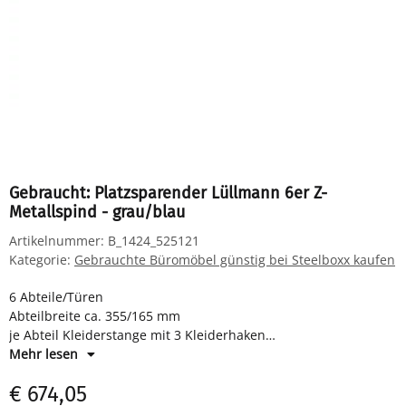
Gebraucht: Platzsparender Lüllmann 6er Z-
Metallspind - grau/blau
Artikelnummer:
B_1424_525121
Kategorie:
Gebrauchte Büromöbel günstig bei Steelboxx kaufen
6 Abteile/Türen
Abteilbreite ca. 355/165 mm
je Abteil Kleiderstange mit 3 Kleiderhaken
Drehriegelverschluss für Vorhangschloss
Mehr lesen
Maße: H 1800 x B 1185 x T 500 mm
€ 674,05
Farbe: Korpus RAL 7035 lichtgrau, Türen RAL 5010 enzianblau -