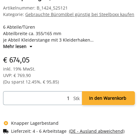
Artikelnummer:
B_1424_525121
Kategorie:
Gebrauchte Büromöbel günstig bei Steelboxx kaufen
6 Abteile/Türen
Abteilbreite ca. 355/165 mm
je Abteil Kleiderstange mit 3 Kleiderhaken
Drehriegelverschluss für Vorhangschloss
Mehr lesen
Maße: H 1800 x B 1185 x T 500 mm
€ 674,05
Farbe: Korpus RAL 7035 lichtgrau, Türen RAL 5010 enzianblau -
pulverbeschichtet
inkl. 19% MwSt.
Komplett montiert und verschweißt - sofort einsatzbereit
UVP
:
€ 769,90
(Du sparst
12.45%
,
€ 95,85
)
Stk
In den Warenkorb
Knapper Lagerbestand
Lieferzeit:
4 - 6 Arbeitstage
(DE - Ausland abweichend)