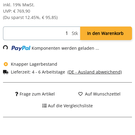
pulverbeschichtet
inkl. 19% MwSt.
Komplett montiert und verschweißt - sofort einsatzbereit
UVP
:
€ 769,90
(Du sparst
12.45%
,
€ 95,85
)
Loading...
Stk
In den Warenkorb
Komponenten werden geladen ...
Knapper Lagerbestand
Lieferzeit:
4 - 6 Arbeitstage
(DE - Ausland abweichend)
Frage zum Artikel
Auf Wunschzettel
Auf die Vergleichsliste