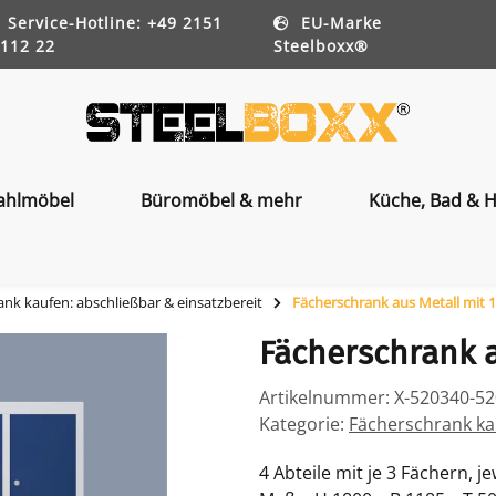
Service-Hotline: +49 2151
EU-Marke
112 22
Steelboxx®
ahlmöbel
Büromöbel & mehr
Küche, Bad & H
nk kaufen: abschließbar & einsatzbereit
Fächerschrank aus Metall mit 
Fächerschrank a
Artikelnummer:
X-520340-5
Kategorie:
Fächerschrank kau
4 Abteile mit je 3 Fächern, je