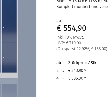
Maße: H 1800 x B 1185 x T 
Komplett montiert und versc
ab
€ 554,90
inkl. 19% MwSt.
UVP
:
€ 719,90
(Du sparst
22.92%
,
€ 165,00
)
ab
Stückpreis / Stk
2
»
€ 543,90
*
4
»
€ 535,90
*