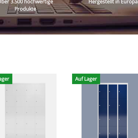
ber 3.500 hochwertige
Hergestellt in Europa
Produkte
ager
Auf Lager