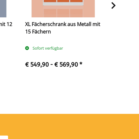
it 12
XL Fächerschrank aus Metall mit
XL Fächers
15 Fächern
12 Fächer
Sofort verfügbar
Sofort ve
€ 549,90 -
€ 569,90
*
€ 531,90 