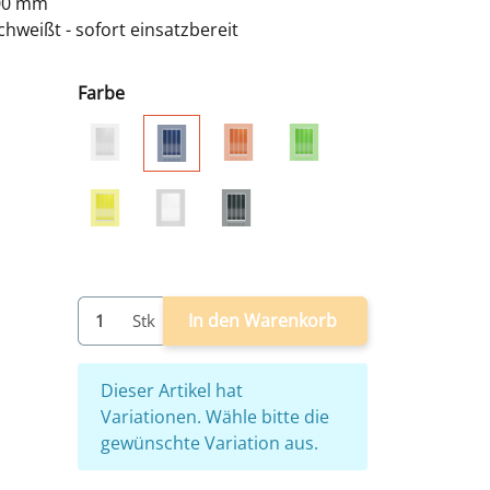
500 mm
hweißt - sofort einsatzbereit
Farbe
grau
grau/rot
grau/grün
grau/blau
grau/gelb
weiß
grau/anthrazit
In den Warenkorb
Stk
x
Dieser Artikel hat
Variationen. Wähle bitte die
gewünschte Variation aus.