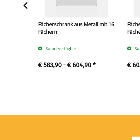
 Metall mit
Fächerschrank aus Metall mit 16
Fäche
Fächern
Fäch
Sofort verfügbar
So
0
*
€ 583,90 -
€ 604,90
*
€ 60