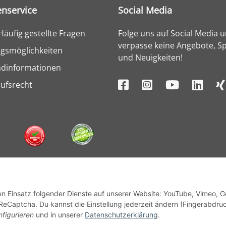
nservice
Social Media
Häufig gestellte Fragen
Folge uns auf Social Media 
verpasse keine Angebote, Sp
gsmöglichkeiten
und Neuigkeiten!
ndinformationen
ufsrecht
den Einsatz folgender Dienste auf unserer Website: YouTube, Vimeo, 
ReCaptcha. Du kannst die Einstellung jederzeit ändern (Fingerabdru
nfigurieren
und in unserer
Datenschutzerklärung
.
© 1964 - 2026 Lüllmann GmbH