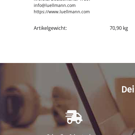
info@luellmann.com
https://www.luellmann.com
Artikelgewicht:
70,90
kg
Produkteigenschaft
Wert
Dei