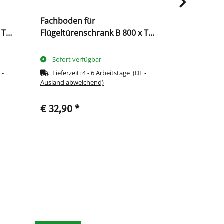
Fachboden für
Aufsatzsch
 T
Flügeltürenschrank B 800 x T
und Zylind
383 mm, enzianblau
Drehgriff -
signalweiß
Sofort verfügbar
Knapper 
 -
Lieferzeit:
4 - 6 Arbeitstage
(DE -
Ausland abweichend)
€ 32,90
*
€ 187,90