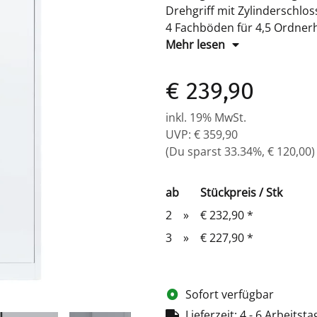
Drehgriff mit Zylinderschloss
4 Fachböden für 4,5 Ordne
Maße: H 1800 x B 800 x T 3
Mehr lesen
Farbe: RAL 9003 signalweiß-
Komplett verschweißter Korp
€ 239,90
inkl. 19% MwSt.
UVP
:
€ 359,90
(Du sparst
33.34%
,
€ 120,00
)
ab
Stückpreis / Stk
2
»
€ 232,90
*
3
»
€ 227,90
*
Sofort verfügbar
Lieferzeit:
4 - 6 Arbeitst