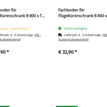
boden für
Fachboden für
ltürenschrank B 800 x T
Flügeltürenschrank B 800 x
383 mm, verzinkt
383 mm, signalweiß
apper Lagerbestand
Sofort verfügbar
ferzeit:
4 - 6 Arbeitstage
(DE -
Lieferzeit:
4 - 6 Arbeitstage
(DE
d abweichend)
Ausland abweichend)
,90
*
€ 32,90
*