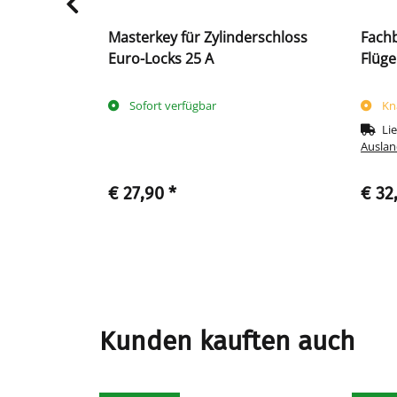
lügeltüren
Masterkey für Zylinderschloss
Fach
mit
Euro-Locks 25 A
Flüge
 x 383 mm -
Sofort verfügbar
Kn
Lie
Auslan
€ 27,90
*
€ 32
Kunden kauften auch