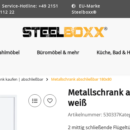
Service-Hotline: +49 2151
EU-Marke
112 22
Steelboxx®
ahlmöbel
Büromöbel & mehr
Küche, Bad & H
ank kaufen | abschließbar
Metallschrank abschließbar 180x80
Metallschrank 
weiß
Artikelnummer:
530337
Kate
2 mittig schließende Flügelt