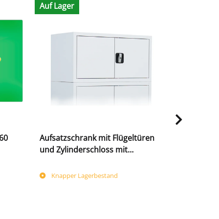
Auf Lager
Top
60
Aufsatzschrank mit Flügeltüren
Metallschr
und Zylinderschloss mit
abschließb
Drehgriff - 450 x 800 x 383 mm -
signalweiß
Knapper Lagerbestand
Sofort ve