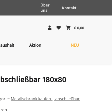
Über
Kontakt
uns
€ 0,00
aushalt
Aktion
NEU
abschließbar 180x80
gorie:
Metallschrank kaufen | abschließbar
üren