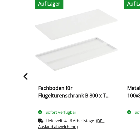
Auf Lager
Auf L
ießbar
Fachboden für
Metal
Flügeltürenschrank B 800 x T
100x
383 mm, signalweiß
Sofort verfügbar
So
Lieferzeit:
4 - 6 Arbeitstage
(DE -
Ausland abweichend)