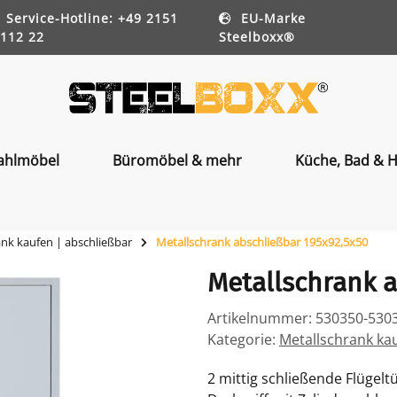
Service-Hotline: +49 2151
EU-Marke
112 22
Steelboxx®
ahlmöbel
Büromöbel & mehr
Küche, Bad & H
ank kaufen | abschließbar
Metallschrank abschließbar 195x92,5x50
Metallschrank a
Artikelnummer:
530350-530
Kategorie:
Metallschrank ka
2 mittig schließende Flügelt