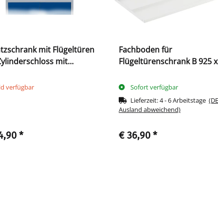
tzschrank mit Flügeltüren
Fachboden für
ylinderschloss mit
Flügeltürenschrank B 925 x
riff, 450 x 925 x 500 mm,
500 mm, signalweiß
grau/enzianblau
ld verfügbar
Sofort verfügbar
Lieferzeit:
4 - 6 Arbeitstage
(DE
Ausland abweichend)
4,90
*
€ 36,90
*