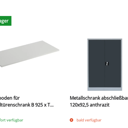
ager
boden für
Metallschrank abschließba
ltürenschrank B 925 x T
120x92,5 anthrazit
m, lichtgrau
fort verfügbar
bald verfügbar