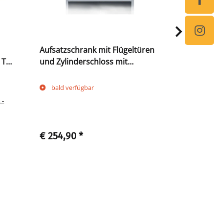
Aufsatzschrank mit Flügeltüren
Fachboden
 T
und Zylinderschloss mit
Flügeltüre
Drehgriff, 450 x 925 x 500 mm,
500 mm, ti
lichtgrau/anthrazit
bald verfügbar
Sofort ve
 -
€ 254,90
*
€ 36,90
*