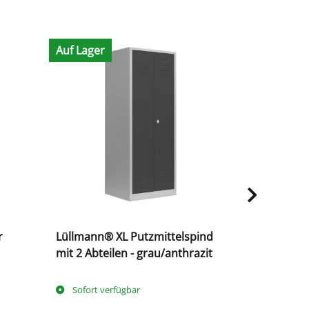
Auf Lager
Auf Lager
r
Lüllmann® XL Putzmittelspind
Masterkey 
mit 2 Abteilen - grau/anthrazit
Euro-Locks
Sofort verfügbar
Sofort ve