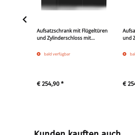
Aufsatzschrank mit Flügeltüren
Aufsa
925 x T
und Zylinderschloss mit
und Z
Drehgriff, 450 x 925 x 500 mm,
Drehg
tiefschwarz
licht
bald verfügbar
ba
€ 254,90
*
€ 25
Kunden kauften auch