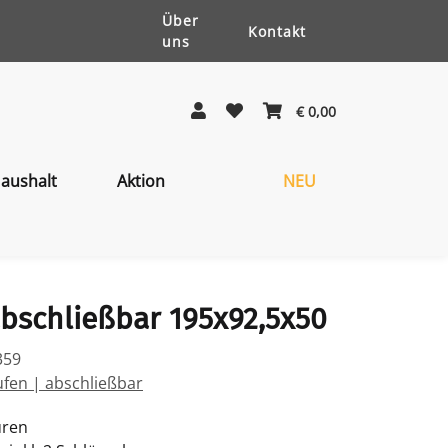
Über
Kontakt
uns
€ 0,00
aushalt
Aktion
NEU
bschließbar 195x92,5x50
359
ufen | abschließbar
üren