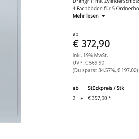
Drehgriff mit Zylinderschloss
4 Fachböden für 5 Ordnerh
Maße: H 1950 x B 925 x T 5
Mehr lesen
Komplett verschweißter Korp
ab
€ 372,90
inkl. 19% MwSt.
UVP
:
€ 569,90
(Du sparst
34.57%
,
€ 197,00
)
ab
Stückpreis / Stk
2
»
€ 357,90
*