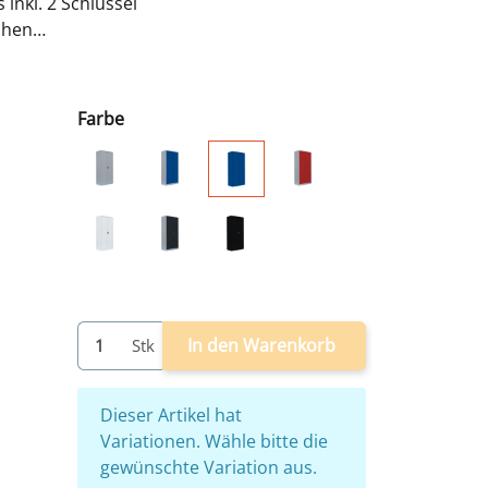
 inkl. 2 Schlüssel
öhen
00 mm
us - sofort einsatzbereit
Farbe
grau
grau/blau
grau/rot
blau
weiß
grau/anthrazit
schwarz
In den Warenkorb
Stk
x
Dieser Artikel hat
Variationen. Wähle bitte die
gewünschte Variation aus.