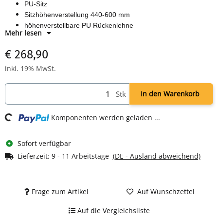
PU-Sitz
Sitzhöhenverstellung 440-600 mm
höhenverstellbare PU Rückenlehne
Mehr lesen
Rücken- und Sitzwinkelverstellung
160 mm Gasfeder
€ 268,90
poliertes Aluminium Fußkreuz mit multifunktionellen 60 mm
inkl. 19% MwSt.
Doppelrollen
Stk
In den Warenkorb
ng...
Komponenten werden geladen ...
Sofort verfügbar
Lieferzeit:
9 - 11 Arbeitstage
(DE - Ausland abweichend)
Frage zum Artikel
Auf Wunschzettel
Auf die Vergleichsliste