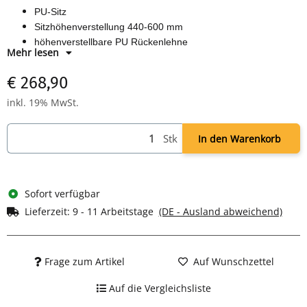
PU-Sitz
Sitzhöhenverstellung 440-600 mm
höhenverstellbare PU Rückenlehne
Mehr lesen
Rücken- und Sitzwinkelverstellung
160 mm Gasfeder
€ 268,90
poliertes Aluminium Fußkreuz mit multifunktionellen 60 mm
inkl. 19% MwSt.
Doppelrollen
Stk
In den Warenkorb
Sofort verfügbar
Lieferzeit:
9 - 11 Arbeitstage
(DE - Ausland abweichend)
Frage zum Artikel
Auf Wunschzettel
Auf die Vergleichsliste