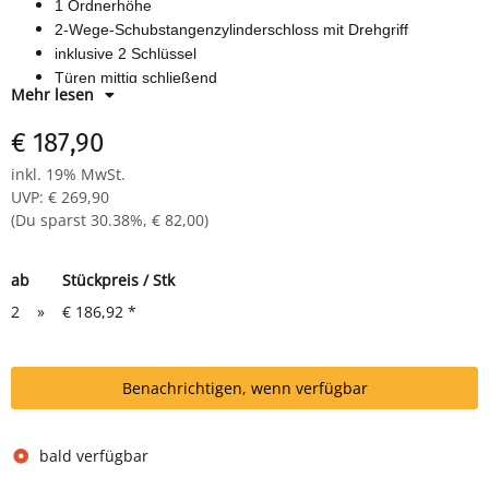
1 Ordnerhöhe
2-Wege-Schubstangenzylinderschloss mit Drehgriff
inklusive 2 Schlüssel
Türen mittig schließend
Mehr lesen
Maße: H 450 x B 800 x T 383 mm
Farbe: RAL 7035 lichtgrau/anthrazit
€ 187,90
inkl. 19% MwSt.
UVP
:
€ 269,90
(Du sparst
30.38%
,
€ 82,00
)
ab
Stückpreis / Stk
2
»
€ 186,92
*
Benachrichtigen, wenn verfügbar
bald verfügbar