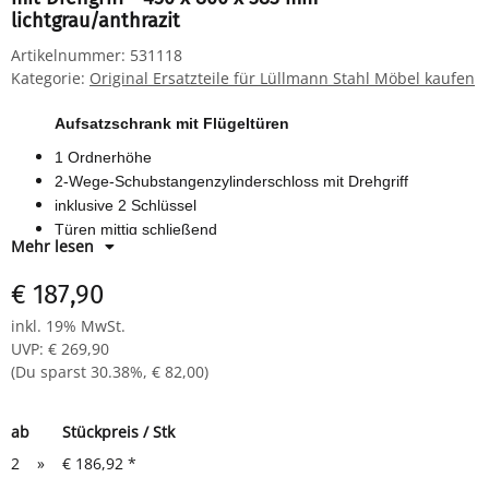
lichtgrau/anthrazit
Artikelnummer:
531118
Kategorie:
Original Ersatzteile für Lüllmann Stahl Möbel kaufen
Aufsatzschrank mit Flügeltüren
1 Ordnerhöhe
2-Wege-Schubstangenzylinderschloss mit Drehgriff
inklusive 2 Schlüssel
Türen mittig schließend
Mehr lesen
Maße: H 450 x B 800 x T 383 mm
Farbe: RAL 7035 lichtgrau/anthrazit
€ 187,90
inkl. 19% MwSt.
UVP
:
€ 269,90
(Du sparst
30.38%
,
€ 82,00
)
ab
Stückpreis / Stk
2
»
€ 186,92
*