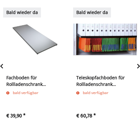
Bald wieder da
Bald wieder da
Fachboden für
Teleskopfachboden für
Rollladenschrank
Rollladenschrank
555100/555150 grau
555100/555150 grau
bald verfügbar
bald verfügbar
€ 39,90
*
€ 60,78
*