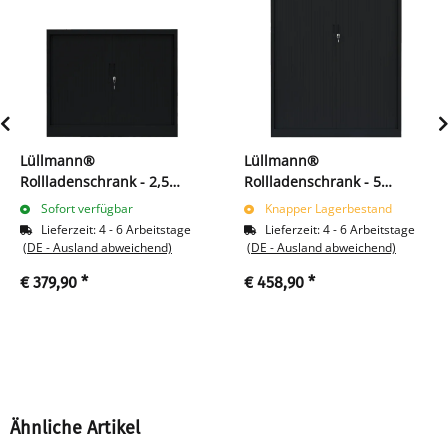
Lüllmann®
Lüllmann®
Rollladenschrank - 2,5
Rollladenschrank - 5
Ordnerhöhen - B 120 cm -
Ordnerhöhen - B 120 cm -
Sofort verfügbar
Knapper Lagerbestand
schwarz
schwarz
Lieferzeit:
4 - 6 Arbeitstage
Lieferzeit:
4 - 6 Arbeitstage
(DE - Ausland abweichend)
(DE - Ausland abweichend)
€ 379,90
*
€ 458,90
*
Ähnliche Artikel