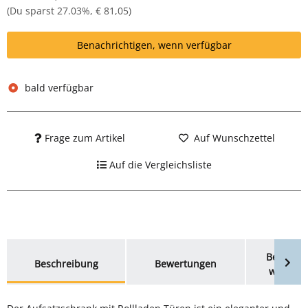
(Du sparst
27.03%
,
€ 81,05
)
Benachrichtigen, wenn verfügbar
bald verfügbar
Frage zum Artikel
Auf Wunschzettel
Auf die Vergleichsliste
weitere Registerkarten anzeigen
Benachri
Beschreibung
Bewertungen
wenn ve