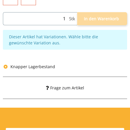
schwarz
grau
weiß
Stk
In den Warenkorb
x
Dieser Artikel hat Variationen. Wähle bitte die
gewünschte Variation aus.
Knapper Lagerbestand
Frage zum Artikel