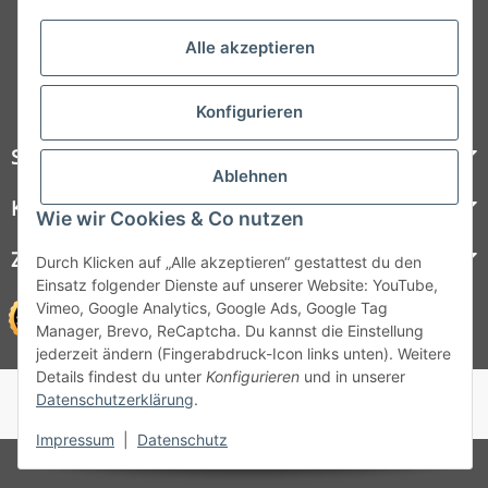
Folgt uns auf Social Media
Alle akzeptieren
Konfigurieren
Steelboxx
Ablehnen
Kundenservice
Wie wir Cookies & Co nutzen
Zahlungsmöglichkeiten
Durch Klicken auf „Alle akzeptieren“ gestattest du den
Einsatz folgender Dienste auf unserer Website: YouTube,
Vimeo, Google Analytics, Google Ads, Google Tag
Manager, Brevo, ReCaptcha. Du kannst die Einstellung
jederzeit ändern (Fingerabdruck-Icon links unten). Weitere
Details findest du unter
Konfigurieren
und in unserer
© 1964 - 2026 Lüllmann GmbH
Datenschutzerklärung
.
© 1964 - 2024 Lüllmann GmbH
Impressum
|
Datenschutz
* Alle Preise inkl. gesetzlicher MwSt.