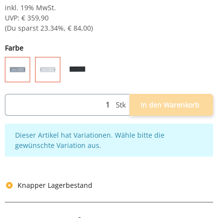
inkl. 19% MwSt.
UVP
:
€ 359,90
(Du sparst
23.34%
,
€ 84,00
)
Farbe
schwarz
grau
weiß
Stk
In den Warenkorb
x
Dieser Artikel hat Variationen. Wähle bitte die
gewünschte Variation aus.
Knapper Lagerbestand