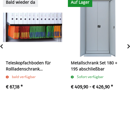
Bald wieder da
Auf Lager
Teleskopfachboden für
Metallschrank Set 180 +
Rollladenschrank
195 abschließbar
555129/555139/555149/555169
bald verfügbar
Sofort verfügbar
schwarz
€ 67,18
*
€ 409,90 -
€ 426,90
*