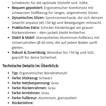
Schiebesitz für die optimale Sitztiefe und -höhe.
Bequem gepolstert:
Ergonomischer Komfortsitz mit
schwarzem Stoffbezug für langes, angenehmes Sitzen.
Dynamisches Sitzen:
Synchronmechanik, die sich deinem
Gewicht anpasst (45-150 kg) und Bewegungen mitmacht.
Praktisches Extra:
Schicker Kleiderbügel am grauen
Rückenrahmen – dein Jackett bleibt knitterfrei.
Stabil & Mobil:
Glanzpoliertes Aluminium-Fußkreuz mit
Universalrollen (Ø 60 mm), die auf jedem Boden sanft
gleiten.
Robust & Zuverlässig:
Belastbar bis 150 kg und SGS-
geprüft für deine Sicherheit.
Technische Details im Überblick:
Typ:
Ergonomischer Bürodrehstuhl
Farbe Sitzbezug:
Schwarz
Farbe Netzbespannung:
Grau
Farbe Rückenrahmen:
Grau
Farbe Armlehnen:
Grau
Farbe Fußkreuz:
Aluminium, glanzpoliert
Rückenlehne: