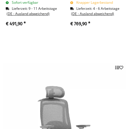
Fußkreuz schwarz 210425
Arbeitsdrehstuhl schwarz
Sofort verfügbar
Knapper Lagerbestand
216780
Lieferzeit:
9 - 11 Arbeitstage
Lieferzeit:
4 - 6 Arbeitstage
(DE - Ausland abweichend)
(DE - Ausland abweichend)
€ 491,90
*
€ 769,90
*