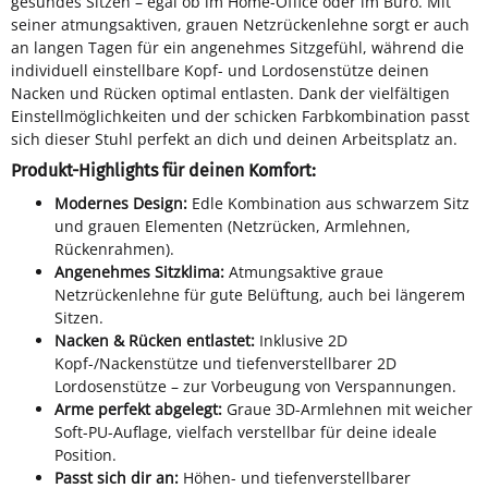
gesundes Sitzen – egal ob im Home-Office oder im Büro. Mit
seiner atmungsaktiven, grauen Netzrückenlehne sorgt er auch
an langen Tagen für ein angenehmes Sitzgefühl, während die
individuell einstellbare Kopf- und Lordosenstütze deinen
Nacken und Rücken optimal entlasten. Dank der vielfältigen
Einstellmöglichkeiten und der schicken Farbkombination passt
sich dieser Stuhl perfekt an dich und deinen Arbeitsplatz an.
Produkt-Highlights für deinen Komfort:
Modernes Design:
Edle Kombination aus schwarzem Sitz
und grauen Elementen (Netzrücken, Armlehnen,
Rückenrahmen).
Angenehmes Sitzklima:
Atmungsaktive graue
Netzrückenlehne für gute Belüftung, auch bei längerem
Sitzen.
Nacken & Rücken entlastet:
Inklusive 2D
Kopf-/Nackenstütze und tiefenverstellbarer 2D
Lordosenstütze – zur Vorbeugung von Verspannungen.
Arme perfekt abgelegt:
Graue 3D-Armlehnen mit weicher
Soft-PU-Auflage, vielfach verstellbar für deine ideale
Position.
Passt sich dir an:
Höhen- und tiefenverstellbarer