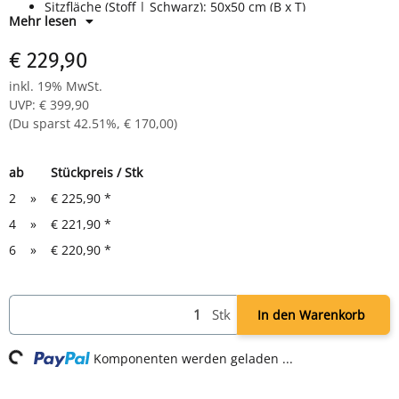
Sitzfläche (Stoff | Schwarz): 50x50 cm (B x T)
Mehr lesen
Rückenlehne: Graue Netzbespannung,
Höhe
: 70 cm
Höhe
: 115-130 cm |
Fußkreuz
: Ø 67,5 cm
€ 229,90
inkl. 19% MwSt.
UVP
:
€ 399,90
(Du sparst
42.51%
,
€ 170,00
)
ab
Stückpreis / Stk
2
»
€ 225,90
*
4
»
€ 221,90
*
6
»
€ 220,90
*
Stk
In den Warenkorb
Loading...
Komponenten werden geladen ...