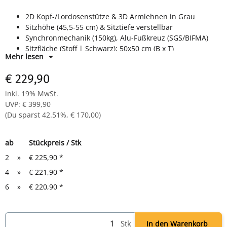
2D Kopf-/Lordosenstütze & 3D Armlehnen in Grau
Sitzhöhe (45,5-55 cm) & Sitztiefe verstellbar
Synchronmechanik (150kg), Alu-Fußkreuz (SGS/BIFMA)
Sitzfläche (Stoff | Schwarz): 50x50 cm (B x T)
Mehr lesen
Rückenlehne: Graue Netzbespannung,
Höhe
: 70 cm
Höhe
: 115-130 cm |
Fußkreuz
: Ø 67,5 cm
€ 229,90
inkl. 19% MwSt.
UVP
:
€ 399,90
(Du sparst
42.51%
,
€ 170,00
)
ab
Stückpreis / Stk
2
»
€ 225,90
*
4
»
€ 221,90
*
6
»
€ 220,90
*
Stk
In den Warenkorb