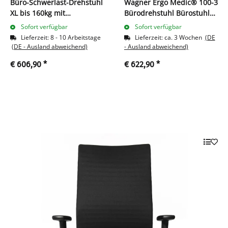
Büro-Schwerlast-Drehstuhl
Wagner Ergo Medic® 100-3
XL bis 160kg mit
Bürodrehstuhl Bürostuhl
Lordosenstütze 1160-1315
Bandscheibensitz 216700
Sofort verfügbar
Sofort verfügbar
x 520 x 460 mm Schwarz
schwarz
Lieferzeit:
8 - 10 Arbeitstage
Lieferzeit:
ca. 3 Wochen
(DE
210440
(DE - Ausland abweichend)
- Ausland abweichend)
€ 606,90
*
€ 622,90
*