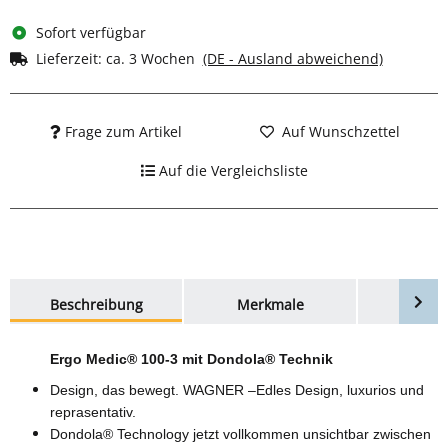
Sofort verfügbar
Lieferzeit:
ca. 3 Wochen
(DE - Ausland abweichend)
Frage zum Artikel
Auf Wunschzettel
Auf die Vergleichsliste
weitere Registerkarten anzeigen
Beschreibung
Merkmale
Bewer
Ergo Medic® 100-3 mit Dondola® Technik
Design, das bewegt. WAGNER –Edles Design, luxurios und
reprasentativ.
Dondola® Technology j
etzt vollkommen unsichtbar zwischen