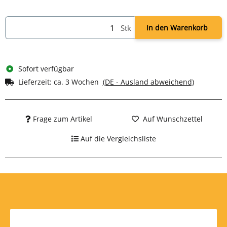
Abmessung: Sitzhöhe: 43 - 52 cm Sitzbreite: 48 cm Sitztiefe
48 - 55 cm Lehnenhöhe 66 - 72 cm Gesamthöhe 129 - 144
Stk
In den Warenkorb
cm
Farbe: schwarz
Gewicht: ca. 20,4 kg
Sofort verfügbar
Lieferzeit:
ca. 3 Wochen
(DE - Ausland abweichend)
Frage zum Artikel
Auf Wunschzettel
Auf die Vergleichsliste