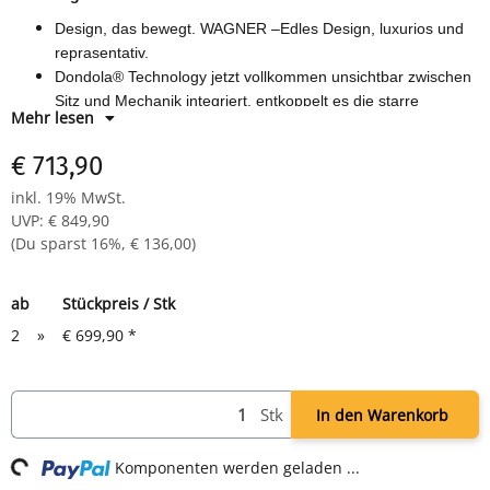
Design, das bewegt. WAGNER –Edles Design, luxurios und
reprasentativ.
Dondola® Technology j
etzt vollkommen unsichtbar zwischen
Sitz und Mechanik integriert, entkoppelt es die starre
Mehr lesen
Verbindung zum Stuhlunterteil.
Die dreidimensionale Beweglichkeit der Sitzflache verhindert
€ 713,90
eine über Stunden unveranderte Sitzhaltung und fordert
inkl. 19% MwSt.
permanent dynamisches, muskelaktivierendes Sitzen in
UVP
:
€ 849,90
Bewegung, ahnlich dem Gymnastikball-Prinzip.
(Du sparst
16%
,
€ 136,00
)
Mit weichen Softpad-Armauflagen Punktsynchronmechanik
mit Federkrafteinstellung
Design-Fußkreuz Polyamid schwarz
ab
Stückpreis / Stk
Sicherheitsgebremste Doppelrollen Hartbodenrollen groß
2
»
€ 699,90
*
Bezug TB0 (schwarz) wie abgebildet.
Abmessung: Sitzhöhe: 43 - 52 cm Sitzbreite: 48 cm Sitztiefe
48 - 55 cm Lehnenhöhe 66 - 72 cm Gesamthöhe 129 - 144
Loading...
Stk
In den Warenkorb
cm
Farbe: schwarz
Gewicht: ca. 20,4 kg
Komponenten werden geladen ...