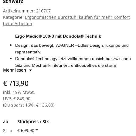
schwarz
Artikelnummer:
216707
Kategorie:
Ergonomischen Bürostuhl kaufen für mehr Komfort
beim Arbeiten
Ergo Medic® 100-3 mit Dondola® Technik
Design, das bewegt. WAGNER –Edles Design, luxurios und
reprasentativ.
Dondola® Technology j
etzt vollkommen unsichtbar zwischen
Sitz und Mechanik integriert, entkoppelt es die starre
Mehr lesen
Verbindung zum Stuhlunterteil.
Die dreidimensionale Beweglichkeit der Sitzflache verhindert
€ 713,90
eine über Stunden unveranderte Sitzhaltung und fordert
inkl. 19% MwSt.
permanent dynamisches, muskelaktivierendes Sitzen in
UVP
:
€ 849,90
Bewegung, ahnlich dem Gymnastikball-Prinzip.
(Du sparst
16%
,
€ 136,00
)
Mit weichen Softpad-Armauflagen Punktsynchronmechanik
mit Federkrafteinstellung
Design-Fußkreuz Polyamid schwarz
ab
Stückpreis / Stk
Sicherheitsgebremste Doppelrollen Hartbodenrollen groß
2
»
€ 699,90
*
Bezug TB0 (schwarz) wie abgebildet.