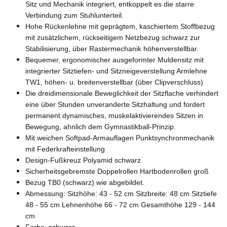
Sitz und Mechanik integriert, entkoppelt es die starre
Verbindung zum Stuhlunterteil.
Hohe Rückenlehne mit geprägtem, kaschiertem Stoffbezug
mit zusätzlichem, rückseitigem Netzbezug schwarz zur
Stabilisierung, über Rastermechanik höhenverstellbar.
Bequemer, ergonomischer ausgeformter Muldensitz mit
integrierter Sitztiefen- und Sitzneigeverstellung Armlehne
TW1, höhen- u. breitenverstellbar (über Clipverschluss)
Die dreidimensionale Beweglichkeit der Sitzflache verhindert
eine über Stunden unveranderte Sitzhaltung und fordert
permanent dynamisches, muskelaktivierendes Sitzen in
Bewegung, ahnlich dem Gymnastikball-Prinzip.
Mit weichen Softpad-Armauflagen Punktsynchronmechanik
mit Federkrafteinstellung
Design-Fußkreuz Polyamid schwarz
Sicherheitsgebremste Doppelrollen Hartbodenrollen groß
Bezug TB0 (schwarz) wie abgebildet.
Abmessung: Sitzhöhe: 43 - 52 cm Sitzbreite: 48 cm Sitztiefe
48 - 55 cm Lehnenhöhe 66 - 72 cm Gesamthöhe 129 - 144
cm