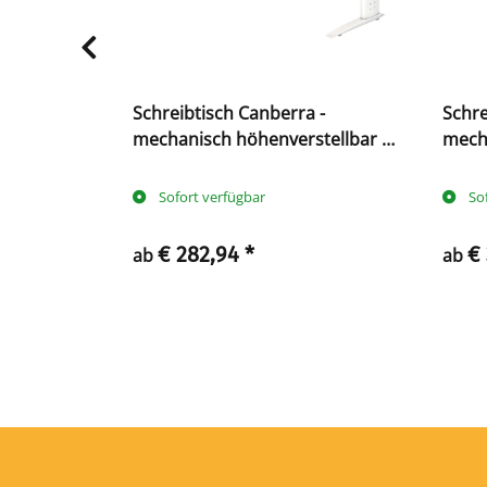
Schreibtisch Canberra -
Schre
tellbar -
mechanisch höhenverstellbar -
mecha
C-Fuß
C-Fu
Sofort verfügbar
So
€ 282,94
*
€
ab
ab