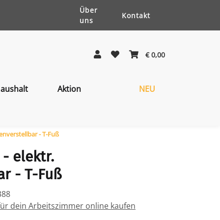
Über
Kontakt
uns
€ 0,00
aushalt
Aktion
NEU
enverstellbar - T-Fuß
- elektr.
r - T-Fuß
388
für dein Arbeitszimmer online kaufen