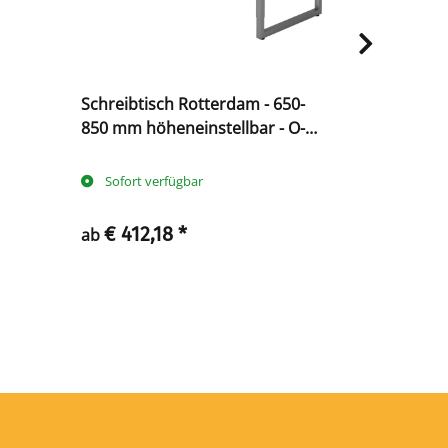
Schreibtisch Rotterdam - 650-
Schreibtisc
850 mm höheneinstellbar - O-
mechanisch
Fuß
C-Fuß - K
Sofort verfügbar
Sofort ve
€ 412,18
*
€ 245,
ab
ab