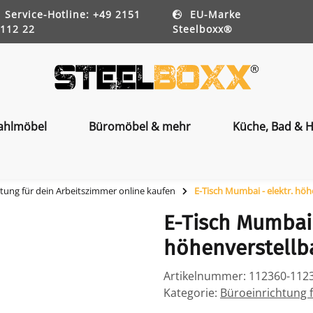
Service-Hotline: +49 2151
EU-Marke
112 22
Steelboxx®
ahlmöbel
Büromöbel & mehr
Küche, Bad & H
tung für dein Arbeitszimmer online kaufen
E-Tisch Mumbai - elektr. höh
E-Tisch Mumbai 
höhenverstellba
Artikelnummer:
112360-112
Kategorie:
Büroeinrichtung 