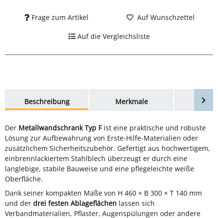
Frage zum Artikel
Auf Wunschzettel
Auf die Vergleichsliste
weitere Registerkarten anzeigen
Beschreibung
Merkmale
Bewer
Der
Metallwandschrank Typ F
ist eine praktische und robuste
Lösung zur Aufbewahrung von Erste-Hilfe-Materialien oder
zusätzlichem Sicherheitszubehör. Gefertigt aus hochwertigem,
einbrennlackiertem Stahlblech überzeugt er durch eine
langlebige, stabile Bauweise und eine pflegeleichte weiße
Oberfläche.
Dank seiner kompakten Maße von H 460 × B 300 × T 140 mm
und der
drei festen Ablageflächen
lassen sich
Verbandmaterialien, Pflaster, Augenspülungen oder andere