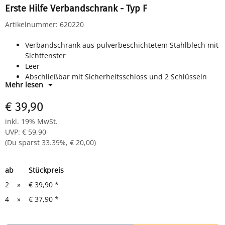
Erste Hilfe Verbandschrank - Typ F
Artikelnummer:
620220
Verbandschrank aus pulverbeschichtetem Stahlblech mit
Sichtfenster
Leer
Abschließbar mit Sicherheitsschloss und 2 Schlüsseln
Mehr lesen
3 feste Ablageflächen für geordnete Aufbewahrung
2 Aufkleber: Erste-Hilfe, Augenspülung
€ 39,90
Zur Wandmontage, inkl. Montageset (Schrauben & Dübel)
Außenmaß: H 460 × B 300 × T 140 mm
inkl. 19% MwSt.
Lieferumfang: Schrank leer, Schloss mit 2 Schlüsseln,
UVP
:
€ 59,90
Symbolaufkleber, Montageset
(Du sparst
33.39%
,
€ 20,00
)
ab
Stückpreis
2
»
€ 39,90
*
4
»
€ 37,90
*