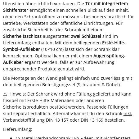
Utensilien übersichtlich verstauen. Die
Tür mit integriertem
Sichtfenster
ermöglicht einen schnellen Blick auf den Inhalt,
ohne den Schrank öffnen zu müssen – besonders praktisch für
Betriebe, Werkstätten oder öffentliche Einrichtungen. Für
zusätzliche Sicherheit ist der Schrank mit einem
Sicherheitsschloss
ausgestattet;
zwei Schlüssel
sind im
Lieferumfang enthalten. Mit dem beiliegenden
Erste-Hilfe-
Symbol-Aufkleber
(10×10 cm) lässt sich der Schrank klar
kennzeichnen. Optional kann er mit einem
Augenspülung-
Aufkleber
ergänzt werden, falls er zur Aufbewahrung
entsprechender Produkte genutzt wird.
Die Montage an der Wand gelingt einfach und zuverlässig mit
dem beiliegenden Befestigungsset (Schrauben & Dübel).
⚠️ Hinweis: Der Schrank wird ohne Füllung geliefert und kann
flexibel mit Erste-Hilfe-Materialien oder anderen
Sicherheitsprodukten bestückt werden. Passende Füllungen
sind separat erhältlich. Alternativ kannst du den Schrank
inkl.
Verbandstofffüllung DIN 13 157
oder
DIN 13 169
bestellen.
Lieferumfang:
1× Metall-Verbandschrank Typ F (leer, mit Sichtfenster)