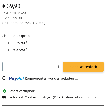
2 Aufkleber: Erste-Hilfe, Augenspülung
€ 39,90
Zur Wandmontage, inkl. Montageset (Schrauben & Dübel)
Außenmaß: H 460 × B 300 × T 140 mm
inkl. 19% MwSt.
Lieferumfang: Schrank leer, Schloss mit 2 Schlüsseln,
UVP
:
€ 59,90
Symbolaufkleber, Montageset
(Du sparst
33.39%
,
€ 20,00
)
ab
Stückpreis
2
»
€ 39,90
*
4
»
€ 37,90
*
In den Warenkorb
ing...
Komponenten werden geladen ...
Sofort verfügbar
Lieferzeit:
2 - 4 Arbeitstage
(DE - Ausland abweichend)