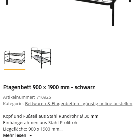
Etagenbett 900 x 1900 mm - schwarz
Artikelnummer:
710925
Kategorie:
Bettwaren & Etagenbetten I günstig online bestellen
Kopf und Fußteil aus Stahl Rundrohr Ø 30 mm
Einhängerahmen aus Stahl Profilrohr
Liegefläche: 900 x 1900 mm
Farbe: RAL 9005 tiefschwarz
Mehr lesen