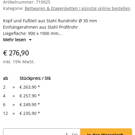
Artikelnummer:
710925
Kategorie:
Bettwaren & Etagenbetten I günstig online bestellen
Kopf und Fußteil aus Stahl Rundrohr Ø 30 mm
Einhängerahmen aus Stahl Profilrohr
Liegefläche: 900 x 1900 mm
Farbe: RAL 9005 tiefschwarz
Mehr lesen
€ 276,90
inkl. 19% MwSt.
ab
Stückpreis / Stk
2
»
€ 263,90
*
4
»
€ 257,90
*
6
»
€ 249,90
*
12
»
€ 235,90
*