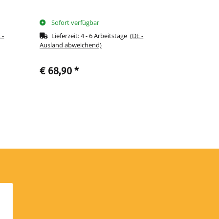
Sofort verfügbar
Sofort ve
 -
Lieferzeit:
4 - 6 Arbeitstage
(DE -
Lieferzeit
Ausland abweichend)
Ausland abwe
€ 68,90
*
€ 349,90