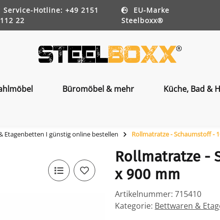
Service-Hotline: +49 2151
EU-Marke
112 22
Steelboxx®
ahlmöbel
Büromöbel & mehr
Küche, Bad & H
 Etagenbetten I günstig online bestellen
Rollmatratze - Schaumstoff - 
Rollmatratze - 
x 900 mm
Artikelnummer:
715410
Kategorie:
Bettwaren & Etage