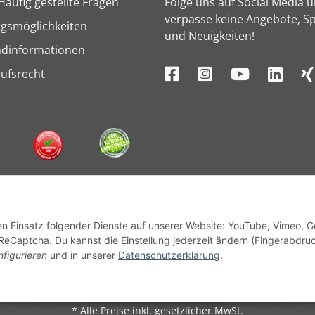
Häufig gestellte Fragen
Folge uns auf Social Media 
verpasse keine Angebote, Sp
gsmöglichkeiten
und Neuigkeiten!
ndinformationen
ufsrecht
den Einsatz folgender Dienste auf unserer Website: YouTube, Vimeo, 
ReCaptcha. Du kannst die Einstellung jederzeit ändern (Fingerabdru
nfigurieren
und in unserer
Datenschutzerklärung
.
© 1964 - 2026 Lüllmann GmbH
* Alle Preise inkl. gesetzlicher MwSt.