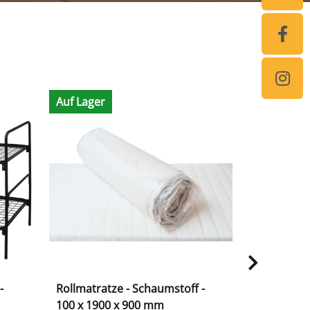
Auf Lager
Auf Lager
-
Rollmatratze - Schaumstoff -
Etagenbett
100 x 1900 x 900 mm
silber