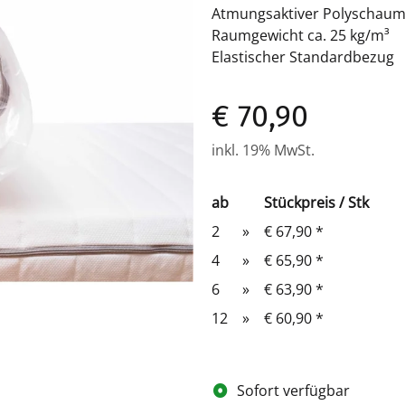
Atmungsaktiver Polyschau
Raumgewicht ca. 25 kg/m³
Elastischer Standardbezug
€ 70,90
inkl. 19% MwSt.
ab
Stückpreis / Stk
2
»
€ 67,90
*
4
»
€ 65,90
*
6
»
€ 63,90
*
12
»
€ 60,90
*
Sofort verfügbar