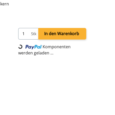
mkern
Loading...
In den Warenkorb
Stk
Komponenten
werden geladen ...