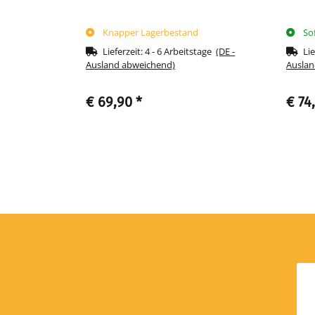
Knapper Lagerbestand
So
tage
(DE -
Lieferzeit:
4 - 6 Arbeitstage
(DE -
Lie
Ausland abweichend)
Auslan
€ 69,90
*
€ 74