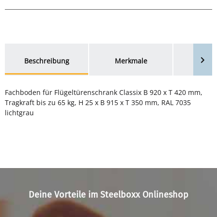
weitere Registerkarten anzeigen
Beschreibung
Merkmale
Bewer
Fachboden für Flügeltürenschrank Classix B 920 x T 420 mm,
Tragkraft bis zu 65 kg, H 25 x B 915 x T 350 mm, RAL 7035
lichtgrau
Deine Vorteile im Steelboxx Onlineshop