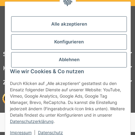
Folgt uns auf Social Media
Alle akzeptieren
Konfigurieren
Steelboxx
Ablehnen
Kundenservice
Wie wir Cookies & Co nutzen
Zahlungsmöglichkeiten
Durch Klicken auf „Alle akzeptieren“ gestattest du den
Einsatz folgender Dienste auf unserer Website: YouTube,
Vimeo, Google Analytics, Google Ads, Google Tag
Manager, Brevo, ReCaptcha. Du kannst die Einstellung
jederzeit ändern (Fingerabdruck-Icon links unten). Weitere
Details findest du unter
Konfigurieren
und in unserer
© 1964 - 2026 Lüllmann GmbH
Datenschutzerklärung
.
© 1964 - 2024 Lüllmann GmbH
Impressum
|
Datenschutz