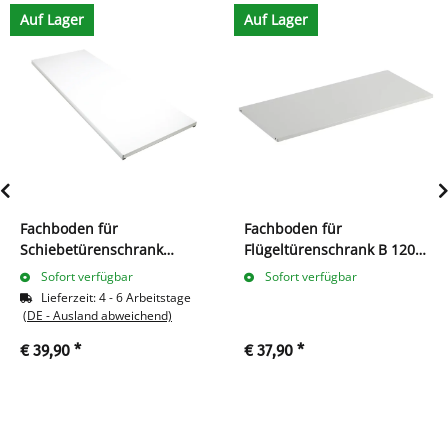
Auf Lager
Auf Lager
Fachboden für
Fachboden für
Schiebetürenschrank
Flügeltürenschrank B 1200
550127/550147/550167
x T 422 mm, lichtgrau
Sofort verfügbar
Sofort verfügbar
weiß
Lieferzeit:
4 - 6 Arbeitstage
(DE - Ausland abweichend)
€ 39,90
*
€ 37,90
*