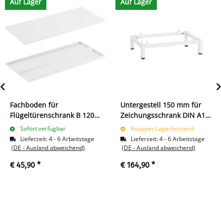
Auf Lager
Auf Lager
Fachboden für
Untergestell 150 mm für
Flügeltürenschrank B 1200
Zeichungsschrank DIN A1 -
x T 600 mm, signalweiß
weiß
Sofort verfügbar
Knapper Lagerbestand
Lieferzeit:
4 - 6 Arbeitstage
Lieferzeit:
4 - 6 Arbeitstage
(DE - Ausland abweichend)
(DE - Ausland abweichend)
€ 45,90
*
€ 164,90
*