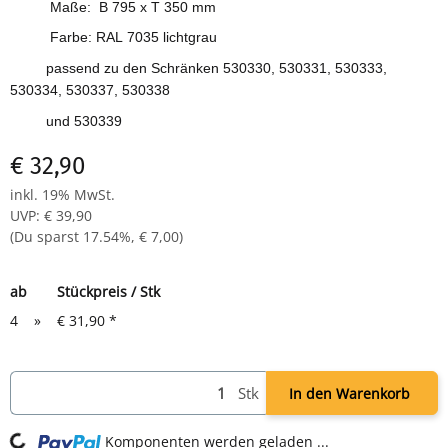
Maße: B 795 x T 350 mm
Farbe: RAL 7035 lichtgrau
passend zu den Schränken 530330, 530331, 530333,
530334, 530337, 530338
und 530339
€ 32,90
inkl. 19% MwSt.
UVP
:
€ 39,90
(Du sparst
17.54%
,
€ 7,00
)
ab
Stückpreis / Stk
4
»
€ 31,90
*
Stk
In den Warenkorb
ing...
Komponenten werden geladen ...