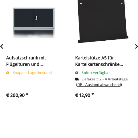
Aufsatzschrank mit
Karteistütze A5 für
Flügeltüren und
Karteikartenschränke
Zylinderschloss mit
tiefschwarz
Knapper Lagerbestand
Sofort verfügbar
Drehgriff - 450 x 925 x 422
Lieferzeit:
2 - 4 Arbeitstage
mm - lichtgrau/anthrazit
(DE - Ausland abweichend)
€ 200,90
*
€ 12,90
*