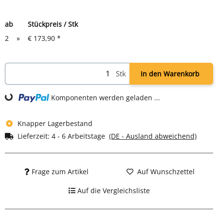
ab
Stückpreis / Stk
2
»
€ 173,90
*
Stk
In den Warenkorb
Komponenten werden geladen ...
Loading...
Knapper Lagerbestand
Lieferzeit:
4 - 6 Arbeitstage
(DE - Ausland abweichend)
Frage zum Artikel
Auf Wunschzettel
Auf die Vergleichsliste