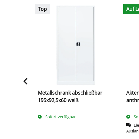
Top
Auf L
rschloss
Metallschrank abschließbar
Akten
195x92,5x60 weiß
anthr
Sofort verfügbar
So
Lie
Auslan