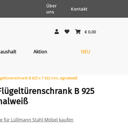
Über
Kontakt
uns
€ 0,00
aushalt
Aktion
NEU
geltürenschrank B 925 x T 422 mm, signalweiß
Flügeltürenschrank B 925
nalweiß
ile für Lüllmann Stahl Möbel kaufen