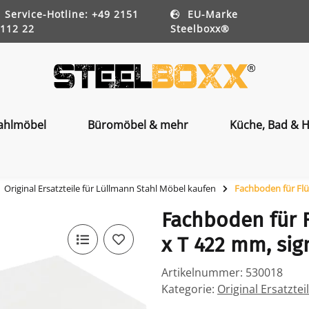
Service-Hotline: +49 2151
EU-Marke
112 22
Steelboxx®
ahlmöbel
Büromöbel & mehr
Küche, Bad & H
Original Ersatzteile für Lüllmann Stahl Möbel kaufen
Fachboden für Flü
Fachboden für 
x T 422 mm, sig
Artikelnummer:
530018
Kategorie:
Original Ersatzte