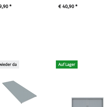
9,90
*
€ 40,90
*
wieder da
Auf Lager