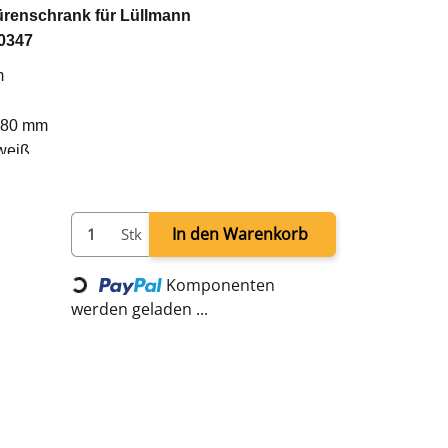
türenschrank
für Lüllmann
0347
m
 380 mm
weiß
lügeltürenschrank 530347
In den Warenkorb
Stk
Loading...
Komponenten
werden geladen ...