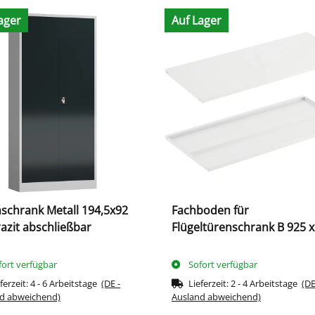
ager
Auf Lager
schrank Metall 194,5x92
Fachboden für
azit abschließbar
Flügeltürenschrank B 925 x
600 mm, signalweiß
fort verfügbar
Sofort verfügbar
ferzeit:
4 - 6 Arbeitstage
(DE -
Lieferzeit:
2 - 4 Arbeitstage
(DE
d abweichend)
Ausland abweichend)