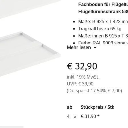
Fachboden für Flügel
Flügeltürenschrank 53
Maße: B 925 x T 422 m
Tragkraft bis zu 65 kg
Maße: innen B 915 x T
Farbe: RAL 9003 signal
Mehr lesen
passend für Lüllmann F
€ 32,90
inkl. 19% MwSt.
UVP
:
€ 39,90
(Du sparst
17.54%
,
€ 7,00
)
ab
Stückpreis / Stk
4
»
€ 31,90
*