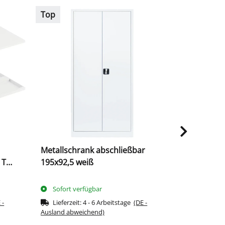
Top
Auf Lager
Metallschrank abschließbar
Metallschr
 T
195x92,5 weiß
195x92,5 g
Sofort verfügbar
Sofort ve
 -
Lieferzeit:
4 - 6 Arbeitstage
(DE -
Ausland abweichend)