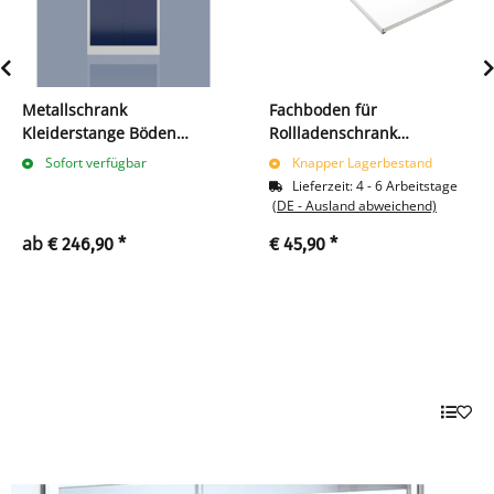
Metallschrank
Fachboden für
Kleiderstange Böden
Rollladenschrank
180x80
555127/555137/555167
Sofort verfügbar
Knapper Lagerbestand
weiß
Lieferzeit:
4 - 6 Arbeitstage
(DE - Ausland abweichend)
ab
€ 246,90
*
€ 45,90
*