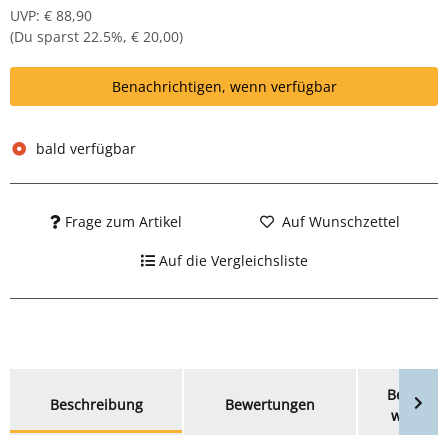
UVP
:
€ 88,90
(Du sparst
22.5%
,
€ 20,00
)
Benachrichtigen, wenn verfügbar
bald verfügbar
Frage zum Artikel
Auf Wunschzettel
Auf die Vergleichsliste
weitere Registerkarten anzeigen
Benachri
Beschreibung
Bewertungen
wenn ve