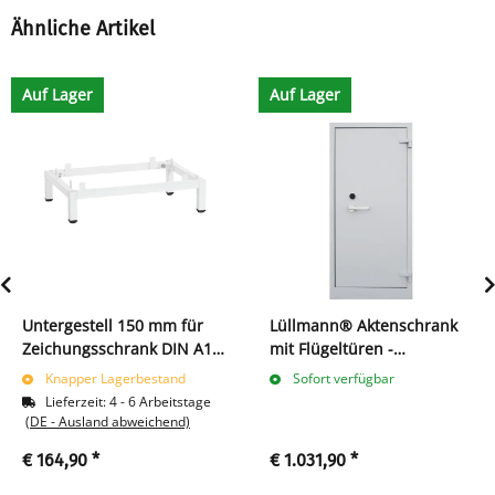
Ähnliche Artikel
Auf Lager
Auf Lager
Untergestell 150 mm für
Lüllmann® Aktenschrank
Zeichungsschrank DIN A1 -
mit Flügeltüren -
weiß
feuergeschützt - 4
Knapper Lagerbestand
Sofort verfügbar
Ordnerhöhen
Lieferzeit:
4 - 6 Arbeitstage
(DE - Ausland abweichend)
€ 164,90
*
€ 1.031,90
*