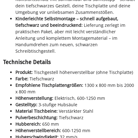
dein tiefschwarzes Gestell, deine Tischplatte und deine
Umgebung vor unliebsamen Zusammenstößen.
Kinderleichte Selbstmontage – schnell aufgebaut,
tiefschwarz und beeindruckend:
Lieferung zerlegt im
praktischen Paket, aber mit leicht verständlicher
Anleitung und komplettem Montagematerial – im
Handumdrehen zum neuen, schwarzen
Schreibtischgestell.
Technische Details
Produkt:
Tischgestell höhenverstellbar (ohne Tischplatte)
Farbe:
Tiefschwarz
Empfohlene Tischplattengrößen:
1300 x 800 mm bis 2000
x 800 mm
Höhenverstellung:
Elektrisch, 600-1250 mm
Gestelltyp:
3-stufige Hubsäule
Material Tischbeine:
Verstärkter Stahl
Pulverbeschichtung:
Tiefschwarz
Hubbereich:
650 mm
Höhenverstellbereich:
600-1250 mm
Hubgeschwindigkeit:
32 mm/s