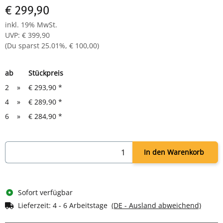
Pulverbeschichtung
€ 299,90
Leistungsstarke 2 Motoren & Memory-Funktion inklusive
Die flexible & elegante Basis für deinen schwarzen
inkl. 19% MwSt.
Traumschreibtisch
UVP
:
€ 399,90
(Du sparst
25.01%
,
€ 100,00
)
ab
Stückpreis
2
»
€ 293,90
*
4
»
€ 289,90
*
6
»
€ 284,90
*
In den Warenkorb
Sofort verfügbar
Lieferzeit:
4 - 6 Arbeitstage
(DE - Ausland abweichend)