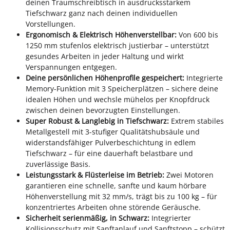
deinen Traumschreibtisch in ausdrucksstarkem
Tiefschwarz ganz nach deinen individuellen
Vorstellungen.
Ergonomisch & Elektrisch Höhenverstellbar:
Von 600 bis
1250 mm stufenlos elektrisch justierbar – unterstützt
gesundes Arbeiten in jeder Haltung und wirkt
Verspannungen entgegen.
Deine persönlichen Höhenprofile gespeichert:
Integrierte
Memory-Funktion mit 3 Speicherplätzen – sichere deine
idealen Höhen und wechsle mühelos per Knopfdruck
zwischen deinen bevorzugten Einstellungen.
Super Robust & Langlebig in Tiefschwarz:
Extrem stabiles
Metallgestell mit 3-stufiger Qualitätshubsäule und
widerstandsfähiger Pulverbeschichtung in edlem
Tiefschwarz – für eine dauerhaft belastbare und
zuverlässige Basis.
Leistungsstark & Flüsterleise im Betrieb:
Zwei Motoren
garantieren eine schnelle, sanfte und kaum hörbare
Höhenverstellung mit 32 mm/s, trägt bis zu 100 kg – für
konzentriertes Arbeiten ohne störende Geräusche.
Sicherheit serienmäßig, in Schwarz:
Integrierter
Kollisionsschutz mit Sanftanlauf und Sanftstopp – schützt