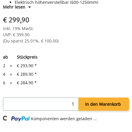
Elektrisch höhenverstellbar (600-1250mm)
Mehr lesen
Super stabiles Stahlgestell, tiefschwarze
Pulverbeschichtung
€ 299,90
Leistungsstarke 2 Motoren & Memory-Funktion inklusive
Die flexible & elegante Basis für deinen schwarzen
inkl. 19% MwSt.
Traumschreibtisch
UVP
:
€ 399,90
(Du sparst
25.01%
,
€ 100,00
)
ab
Stückpreis
2
»
€ 293,90
*
4
»
€ 289,90
*
6
»
€ 284,90
*
Loading...
In den Warenkorb
Komponenten werden geladen ...